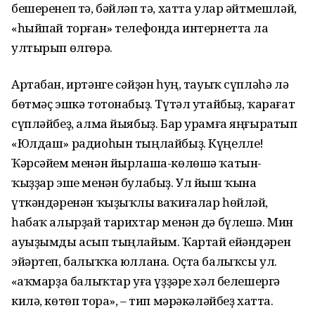
бешеренеп тә, бәйләп тә, хатта улар әйтмешләй,
«һыйпай торған» телефонда интернетта ла
ултырып өлгөрә.
Артабан, иртәнге сәйҙән һуң, тауыҡ сүпләһә лә
бөтмәҫ эшкә тотонабыҙ. Түтәл утайбыҙ, ҡарағат
сүпләйбеҙ, алма йыябыҙ. Бар урамға яңғыратып
«Юлдаш» радиоһын тыңлайбыҙ. Күңелле!
Ҡәрсәйем менән йырлаша-көлөшә ҡатын-
ҡыҙҙар эше менән булабыҙ. Ул йыш ҡына
үткәндәренән ҡыҙыҡлы ваҡиғалар һөйләй,
һабаҡ алырҙай тарихтар менән дә бүлешә. Мин
ауыҙымды асып тыңлайым. Ҡартай ейәндәрен
эйәртеп, балыҡҡа юллана. Оҫта балыҡсы ул.
«Һаҡмарҙа балыҡтар уға үҙҙәре хәл белешергә
килә, көтөп тора», – тип мәрәкәләйбеҙ хатта.