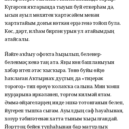
Күгәрсен яҡтарында тыуып буй еткерһәм дә,
ысын ауыл мөхитен ҡартәсәйем менән
ҡартатайым донъя көткән ерҙә генә тойоп була.
Көс, дәрт, илһам биргән урын ул атайымдың
атайсалы.
Йәйге аҡһыу офоҡта һыҙылып, беленер-
беленмәҫ кенә таң ата. Яңы көн башланыуын
хәбәр итеп әтәс ҡысҡыра. Төнө буйы өйҙө
һаҡлаған Аҡтырнаҡ дуҫтың да «тиҙерәк
тороғоҙ» тип өрөүө ҡолаҡҡа салына. Мин ҡояш
нурҙарына иркәләнеп, торғом килмәй ятам.
Әммә өйҙәгеләрҙең инде эшкә тотонғанын белеп,
йүгереп тышҡа сығам. Ауылдың саф һауаһынан,
хозур тәбиғәтенән хатта тыным ҡыҫылғандай.
Йорттоң бейек тупһаһынан бар матурлыҡ