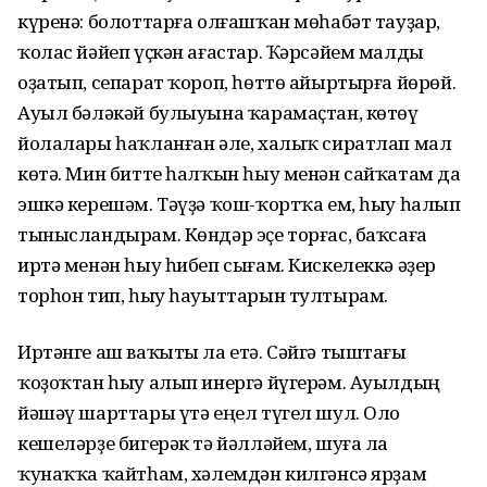
күренә: болоттарға олғашҡан мөһабәт тауҙар,
ҡолас йәйеп үҫкән ағастар. Ҡәрсәйем малды
оҙатып, сепарат ҡороп, һөттө айыртырға йөрөй.
Ауыл бәләкәй булыуына ҡарамаҫтан, көтөү
йолалары һаҡланған әле, халыҡ сиратлап мал
көтә. Мин битте һалҡын һыу менән сайҡатам да
эшкә керешәм. Тәүҙә ҡош-ҡортҡа ем, һыу һалып
тынысландырам. Көндәр эҫе торғас, баҡсаға
иртә менән һыу һибеп сығам. Кискелеккә әҙер
торһон тип, һыу һауыттарын тултырам.
Иртәнге аш ваҡыты ла етә. Сәйгә тыштағы
ҡоҙоҡтан һыу алып инергә йүгерәм. Ауылдың
йәшәү шарттары үтә еңел түгел шул. Оло
кешеләрҙе бигерәк тә йәлләйем, шуға ла
ҡунаҡҡа ҡайтһам, хәлемдән килгәнсә ярҙам