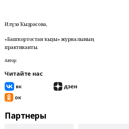
Илүзә Ҡыҙрасова,
«Башҡортостан ҡыҙы» журналының
практиканты.
Автор:
Читайте нас
Партнеры