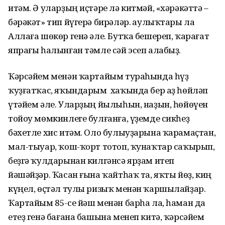
итәм. Ә уларҙың иҫтәре лә китмәй, «хәрәкәттә –
бәрәкәт» тип йүгерә бирәләр. Һаулыҡтары ла
Аллаға шөкөр генә әле. Бутҡа бешереп, ҡарағат
япрағы һалынған тәмле сәй эсеп алабыҙ.
Ҡәрсәйем менән ҡартайым тураһында һүҙ
ҡуҙғатҡас, яҡындарым хаҡында бер аҙ һөйләп
үтәйем әле. Уларҙың йылыһын, наҙын, һөйөүен
тойоу мөмкинлеге булғанға, үҙемде сикһеҙ
бәхетле хис итәм. Оло булыуҙарына ҡарамаҫтан,
мал-тыуар, ҡош-ҡорт тотоп, ҡунаҡтар саҡырып,
беҙгә ҡулдарынан килгәнсә ярҙам итеп
йәшәйҙәр. Ҡасан ғына ҡайтһаҡ та, яҡты йөҙ, киң
күңел, өҫтәл тулы ризыҡ менән ҡаршылайҙар.
Ҡартайым 85-се йәш менән барһа ла, һаман да
етеҙ генә бағана башына менеп китә, ҡәрсәйем