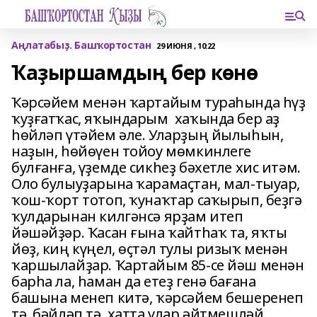
Аңлатабыҙ. Башҡортостан
29 ИЮНЯ , 10:22
Ҡаҙыршамдың бер көнө
Ҡәрсәйем менән ҡартайым тураһында һүҙ
ҡуҙғатҡас, яҡындарым хаҡында бер аҙ
һөйләп үтәйем әле. Уларҙың йылыһын,
наҙын, һөйөүен тойоу мөмкинлеге
булғанға, үҙемде сикһеҙ бәхетле хис итәм.
Оло булыуҙарына ҡарамаҫтан, мал-тыуар,
ҡош-ҡорт тотоп, ҡунаҡтар саҡырып, беҙгә
ҡулдарынан килгәнсә ярҙам итеп
йәшәйҙәр. Ҡасан ғына ҡайтһаҡ та, яҡты
йөҙ, киң күңел, өҫтәл тулы ризыҡ менән
ҡаршылайҙар. Ҡартайым 85-се йәш менән
барһа ла, һаман да етеҙ генә бағана
башына менеп китә, ҡәрсәйем бешеренеп
тә, бәйләп тә, хатта улар әйтмешләй,