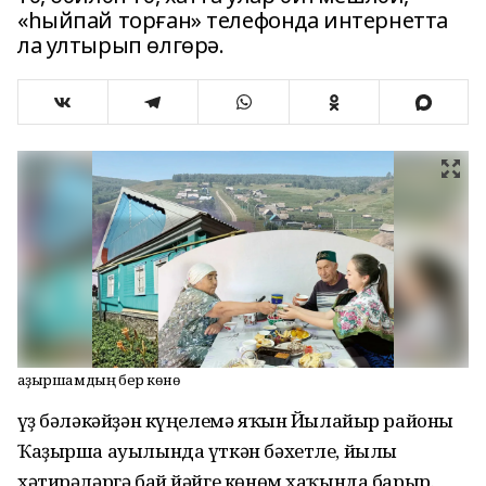
«һыйпай торған» телефонда интернетта
ла ултырып өлгөрә.
Ҡаҙыршамдың бер көнө
Һүҙ бәләкәйҙән күңелемә яҡын Йылайыр районы
Ҡаҙырша ауылында үткән бәхетле, йылы
хәтирәләргә бай йәйге көнөм хаҡында барыр.