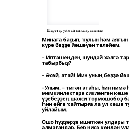
Шарттар ҡуймай ғына яратығыҙ
Минаға баҫып, ҡулын һәм аяғын
күрә беҙҙә йәшәүен теләйем.
– Иптәшеңдең шундай хәлгә тары
табырбыҙ?
– Әсәй, атай! Мин уның беҙҙә й
–Улым, – тигән атаһы, һин ним
мөмкинлектәре сикләнгән кеше 
үҙебеҙҙең шәхси тормошобоҙ ба
Һин өйгә ҡайтырға ла ул кеше 
уйлайым.
Ошо һүҙҙәрҙе ишеткән улдары т
алмағандар. Бер нисә көндән у