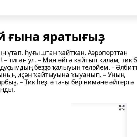
й ғына яратығыҙ
ын үтәп, һуғыштан ҡайтҡан. Аэропорттан
 – тигән ул. – Мин өйгә ҡайтып киләм, тик 
 дуҫымдың беҙҙә ҡалыуын теләйем. – Әлбитт
арының иҫән ҡайтыуына ҡыуанып. – Уның
ыҙ. – Тик һеҙгә тағы бер нимәне әйтергә
анды.