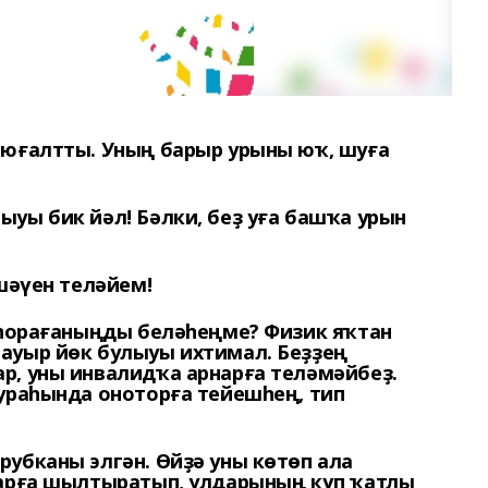
 юғалтты. Уның барыр урыны юҡ, шуға
уы бик йәл! Бәлки, беҙ уға башҡа урын
әшәүен теләйем!
ә һорағаныңды беләһеңме? Физик яҡтан
ауыр йөк булыуы ихтимал. Беҙҙең
р, уны инвалидҡа арнарға теләмәйбеҙ.
тураһында оноторға тейешһең, тип
рубканы элгән. Өйҙә уны көтөп ала
ларға шылтыратып, улдарының күп ҡатлы