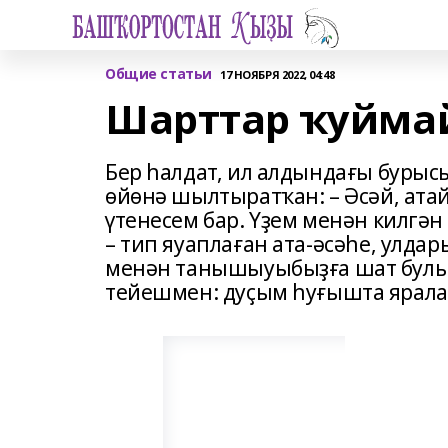
Общие статьи
17 НОЯБРЯ 2022, 04:48
Шарттар ҡуйма
Бер һалдат, ил алдындағы бурыс
өйөнә шылтыратҡан: – Әсәй, атай!
үтенесем бар. Үҙем менән килгән
– тип яуаплаған ата-әсәһе, улд
менән танышыуыбыҙға шат булырб
тейешмен: дуҫым һуғышта ярал