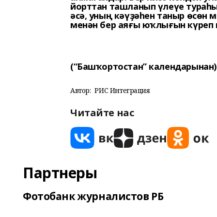
йорттан ташланып үлеүе тураһы
әсә, уның кәүҙәһен таныр өсөн 
менән бер аяғы юҡлығын күреп 
(“Башҡортостан” календарынан)
Автор:
РИС Интеграция
Читайте нас
Партнеры
Фотобанк журналистов РБ