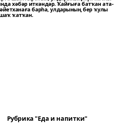
нда хәбәр иткәндәр. Ҡайғыға батҡан ата-
мәйетханаға барһа, улдарының бер ҡулы
шаҡ ҡатҡан.
Рубрика "Еда и напитки"