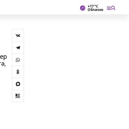
+17 °С
Облачно
бер
ә,