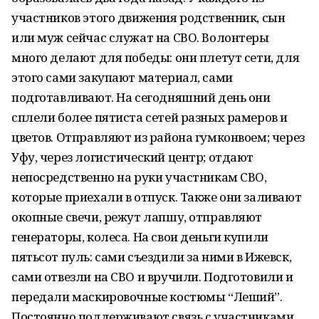
участников этого движения родственник, сын
или муж сейчас служат на СВО. Волонтеры
много делают для победы: они плетут сети, для
этого сами закупают материал, сами
подготавливают. На сегодняшний день они
сплели более пятиста сетей разных рамеров и
цветов. Отправляют из района гумконвоем; через
Уфу, через логистический центр; отдают
непосредственно на руки участникам СВО,
которые приехали в отпуск. Также они заливают
окопные свечи, режут лапшу, отправляют
генераторы, колеса. На свои деньги купили
пятьсот пуль: сами съездили за ними в Ижевск,
сами отвезли на СВО и вручили. Подготовили и
передали маскировочные костюмы “Леший”.
Постоянно поддерживают связь с участниками