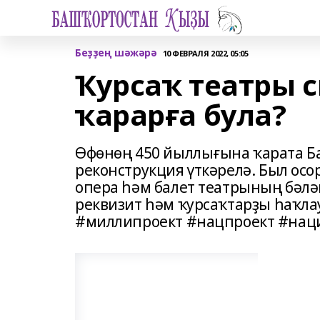
Беҙҙең шәжәрә
10 ФЕВРАЛЯ 2022, 05:05
Ҡурсаҡ театры 
ҡарарға була?
Өфөнөң 450 йыллығына ҡарата Б
реконструкция үткәрелә. Был осо
опера һәм балет театрының бәлә
реквизит һәм ҡурсаҡтарҙы һаҡла
#миллипроект #нацпроект #на