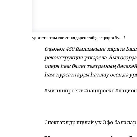
Ҡурсаҡ театры спектаклдәрен ҡайҙа ҡарарға була?
Өфөнөң 450 йыллығына ҡарата Баш
реконструкция үткәрелә. Был осорҙа
опера һәм балет театрының бәләкәй 
һәм ҡурсаҡтарҙы һаҡлау өсөн дә ур
#миллипроект #нацпроект #нацио
Спектаклдәр шулай уҡ Өфө балалар фи