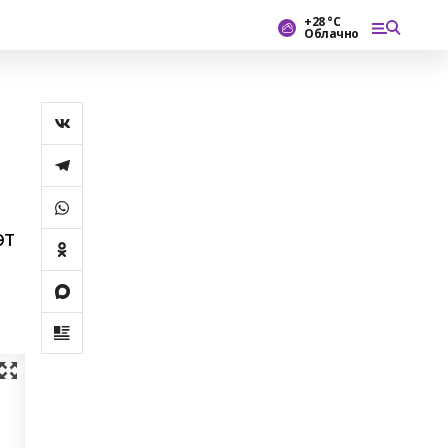
+28 °С
Облачно
әт