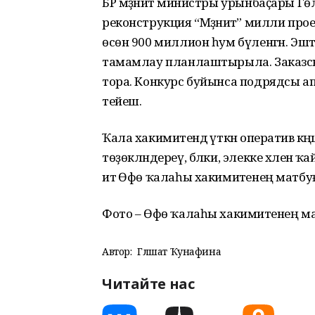
БР мәҙәниәт министры урынбаҫары Гөл
реконструкция “Мәҙәниәт” милли про
өсөн 900 миллион һум бүленгән. Эш
тамамлау планлаштырыла. Заказс
тора. Конкурс буйынса подрядсы а
тейеш.
Ҡала хакимиәтендә үткән оператив кәң
төҙөкләндереү, бәлки, элекке хәленә 
итә Өфө ҡалаһы хакимиәтенең матбуғ
Фото – Өфө ҡалаһы хакимиәтенең мат
Автор:
Гөлшат Ҡунафина
Читайте нас