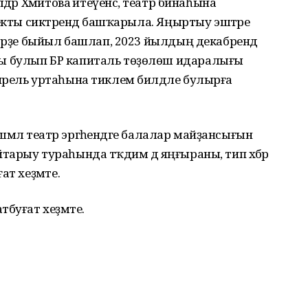
дәр Хәмитова әйтеүенсә, театр бинаһына
екты сиктәрендә башҡарыла. Яңыртыу эштәре
тәрҙе быйыл башлап, 2023 йылдың декабрендә
ы булып БР капиталь төҙөлөш идаралығы
прель уртаһына тиклем билдәле булырға
әшмәлә театр эргәһендәге балалар майҙансығын
ҡайтарыу тураһында тәҡдим дә яңғыраны, тип хәбәр
ат хеҙмәте.
буғат хеҙмәте.