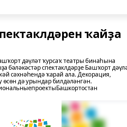
спектаклдәрен ҡайҙа
ашҡорт дәүләт ҡурсаҡ театры бинаһына
рҙа бәләкәстәр спектаклдәрҙе Башҡорт дәүл
кәй сәхнәһендә ҡарай ала. Декорация,
у өсөн дә урындар билдәләнгән.
циональныепроектыБашкортостан