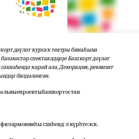
ҡорт дәүләт ҡурсаҡ театры бинаһына
 бәләкәстәр спектаклдәрҙе Башҡорт дәүләт
сәхнәһендә ҡарай ала. Декорация, реквизит
ындар билдәләнгән.
нальныепроектыБашкортостан
лармонияһы сәхнәһендә лә күрһәтеләсәк.