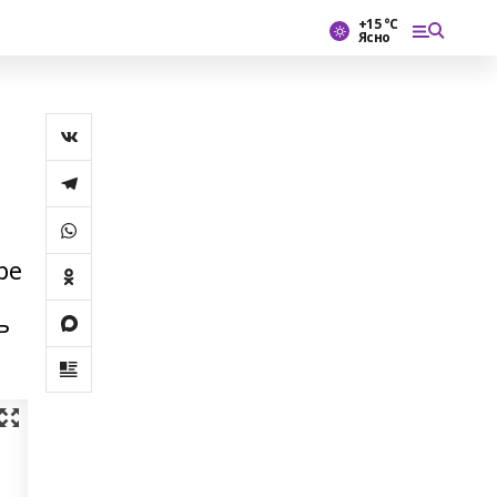
+15 °С
Ясно
ре
ь