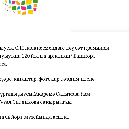
 яҙыусы, С. Юлаев исемендәге дәүләт премияһы
уыуына 120 йылға арналған “Башҡорт
са.
ҙәре, китаптар, фотолар тәҡдим ителә.
күргән яҙыусы Мөкәрәмә Садиҡова һәм
үзәл Ситдиҡова саҡырылған.
аль йорт-музейында асыла.