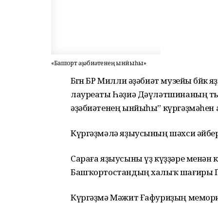
«Башҡорт әҙәбиәтенең ынйыһы»
Бөгөн БР Милли әҙәбиәт музейы бөйөк
лауреаты Һәҙиә Дәүләтшинаның ты
әҙәбиәтенең ынйыһы” күргәҙмәһен а
Күргәҙмәлә яҙыусының шәхси әйбер
Сараға яҙыусыны үҙ күҙҙәре менән 
Башҡортостандың халыҡ шағиры Г
Күргәҙмә Мәжит Ғафуриҙың мемори