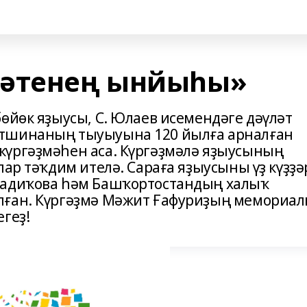
иәтенең ынйыһы»
өйөк яҙыусы, С. Юлаев исемендәге дәүләт
әтшинаның тыуыуына 120 йылға арналған
күргәҙмәһен аса. Күргәҙмәлә яҙыусының
лар тәҡдим ителә. Сараға яҙыусыны үҙ күҙҙә
Садиҡова һәм Башҡортостандың халыҡ
лған. Күргәҙмә Мәжит Ғафуриҙың мемориал
геҙ!