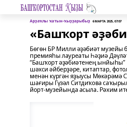
Арҙаҡлы ҡатын-ҡыҙҙарыбыҙ
6 МАРТА 2025, 07:07
«Башҡорт әҙәб
Бөгөн БР Милли әҙәбиәт музейы б
премияһы лауреаты Һәҙиә Дәүл
“Башҡорт әҙәбиәтенең ынйыһы” 
шәхси әйберҙәре, китаптар, фото
менән күргән яҙыусы Мөкәрәмә 
шағиры Гүзәл Ситдиҡова саҡыры
йорт-музейында асыла. Рәхим ите