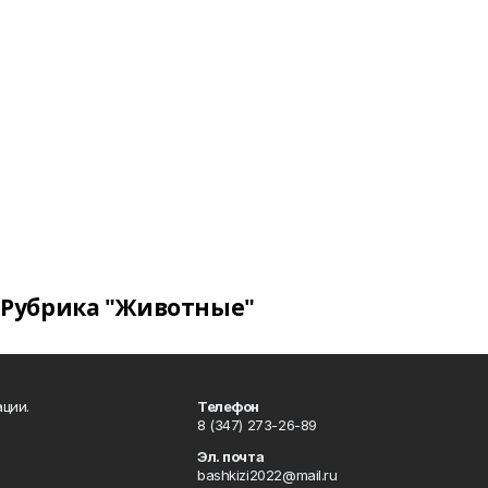
Рубрика "Животные"
ции.
Телефон
8 (347) 273-26-89
Эл. почта
bashkizi2022@mail.ru