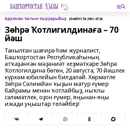
Арҙаҡлы ҡатын-ҡыҙҙарыбыҙ
20 АВГУСТА 2021, 07:26
Зөһрә Ҡотлигилдинаға – 70
йәш
Танылған шағирә һәм журналист,
Башҡортостан Республикаһының
атҡаҙанған мәҙәниәт хеҙмәткәре Зөһрә
Ҡотлогилдина бөгөн, 20 августа, 70 йәшлек
күркәм юбилейын билдәләй. Хөрмәтле
Зөһрә Сәлимйән ҡыҙын матур ғүмер
байрамы менән ҡотлайбыҙ, ныҡлы
сәләмәтлек, оҙон ғүмер, яңынан-яңы
ижади уңыштар теләйбеҙ!