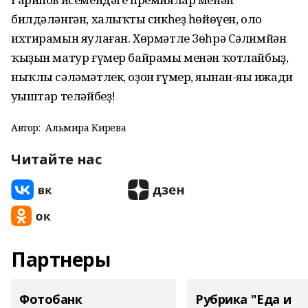
билдәләнгән, халыҡтың сикһеҙ һөйөүен, оло
ихтирамын яулаған. Хөрмәтле Зөһрә Сәлимйән
ҡыҙын матур ғүмер байрамы менән ҡотлайбыҙ,
ныҡлы сәләмәтлек, оҙон ғүмер, яңынан-яңы ижади
уңыштар теләйбеҙ!
Автор:
Альмира Кирәева
Читайте нас
Партнеры
Фотобанк
Рубрика "Еда и