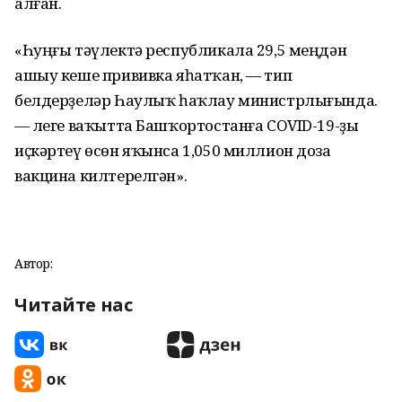
алған.
«Һуңғы тәүлектә республикала 29,5 меңдән
ашыу кеше прививка яһатҡан, — тип
белдерҙеләр Һаулыҡ һаҡлау министрлығында.
— Әлеге ваҡытта Башҡортостанға COVID-19-ҙы
иҫкәртеү өсөн яҡынса 1,050 миллион доза
вакцина килтерелгән».
Автор:
Читайте нас