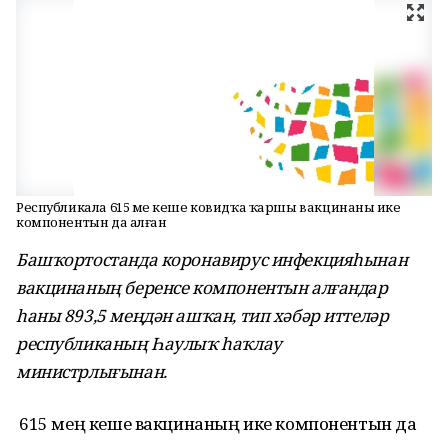
Республикала 615 мең кеше ковидҡа ҡаршы вакцинаның ике
компонентын да алған
Башҡортостанда коронавирус инфекцияһынан
вакцинаның беренсе компонентын алғандар
һаны 893,5 меңдән ашҡан, тип хәбәр иттеләр
республиканың Һаулыҡ һаҡлау
министрлығынан.
Ә 615 мең кеше вакцинаның ике компонентын да