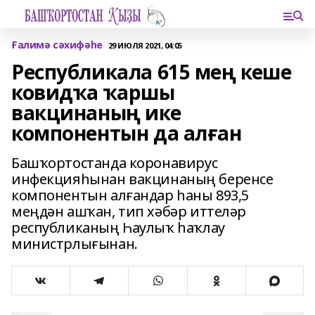
Ғалимә сәхифәһе
29 ИЮЛЯ 2021, 04:05
Республикала 615 мең кеше
ковидҡа ҡаршы
вакцинаның ике
компонентын да алған
Башҡортостанда коронавирус
инфекцияһынан вакцинаның беренсе
компонентын алғандар һаны 893,5
меңдән ашҡан, тип хәбәр иттеләр
республиканың Һаулыҡ һаҡлау
министрлығынан.