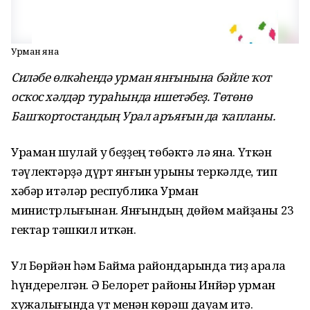
Урман яна
Силәбе өлкәһендә урман янғынына бәйле ҡот
осҡос хәлдәр тураһында ишетәбеҙ. Төтөнө
Башҡортостандың Урал аръяғын да ҡапланы.
Ураман шулай уҡ беҙҙең төбәктә лә яна. Үткән
тәүлектәрҙә дүрт янғын урыны теркәлде, тип
хәбәр итәләр республика Урман
министрлығынан. Янғындың дөйөм майҙаны 23
гектар тәшкил иткән.
Ул Бөрйән һәм Баймаҡ райондарында тиҙ арала
һүндерелгән. Ә Белорет районы Инйәр урман
хужалығында ут менән көрәш дауам итә.