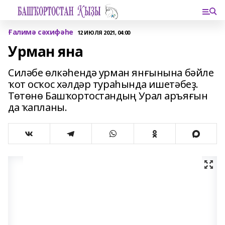
Ғалимә сәхифәһе
12 ИЮЛЯ 2021, 04:00
Урман яна
Силәбе өлкәһендә урман янғынына бәйле
ҡот осҡос хәлдәр тураһында ишетәбеҙ.
Төтөнө Башҡортостандың Урал аръяғын
да ҡапланы.