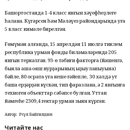
Башҡортостанда 1-4 класс янғын хәүефһеҙлеге
һаҡлана. Күгәрсен һәм Мәләүез райондарында уға
5 класс кимәле бирелгән.
Ғөмүмән алғанда, 15 апрелдән 11 июлгә тиклем
республика урман фонды биләмәләрендә 205
янғын теркәлгән. 93-ө тәбиғи факторға (йәшенгә,
быяла аша ҡояш нурҙарының ҡыҙыуланыуына)
бәйле, 80 осраҡта уға кеше ғәйепле, 30 хәлдә ут
башҡа ерҙәрҙән күскән, тип фаразлана, ә 2 янғынға
техноген объекттар сәбәпсе булған. Уттан
йәмғеһе 2309,4 гектар урман зыян күргән.
Автор:
Рәсүл Байгилдин
Читайте нас