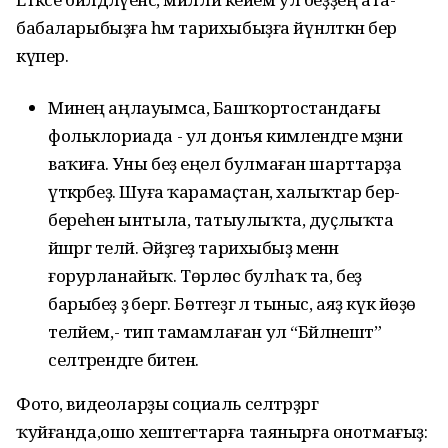
бабаларыбыҙға һәм тарихыбыҙға йүнәлткән бер
күпер.
Минең аңлауымса, Башҡортостандағы
фольклориада - ул донъя кимәлендәге мәҙәни
ваҡиға. Уны беҙ еңел булмаған шарттарҙа
үткәрәбеҙ. Шуға ҡарамаҫтан, халыҡтар бер-
береһенә ынтыла, татыулыҡта, дуҫлыҡта
йәшәргә теләй. Әйҙәгеҙ тарихыбыҙ менән
ғорурланайыҡ. Төрлөсә булһаҡ та, беҙ
барыбеҙ ҙә бергә. Бөтәгеҙгә лә тыныс, аяҙ күк йөҙө
теләйем,- тип тамамлаған ул “Бәйләнештә”
селтәрендәге битен.
Фото, видеоларҙы социаль селтәрҙәргә
ҡуйғанда,ошо хештегтарға таянырға онотмағыҙ: