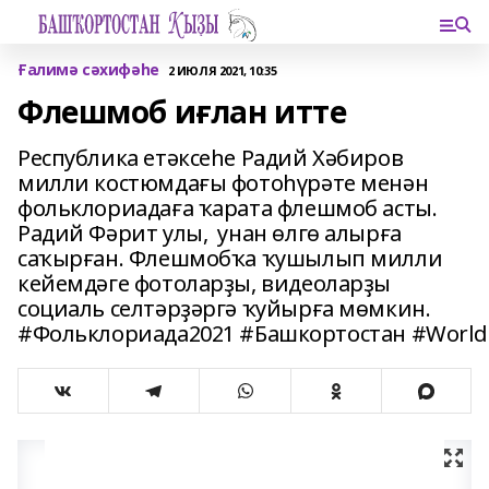
Ғалимә сәхифәһе
2 ИЮЛЯ 2021, 10:35
Флешмоб иғлан итте
Республика етәксеһе Радий Хәбиров
милли костюмдағы фотоһүрәте менән
фольклориадаға ҡарата флешмоб асты.
Радий Фәрит улы, унан өлгө алырға
саҡырған. Флешмобҡа ҡушылып милли
кейемдәге фотоларҙы, видеоларҙы
социаль селтәрҙәргә ҡуйырға мөмкин.
#Фольклориада2021 #Башкортостан #WorldFo