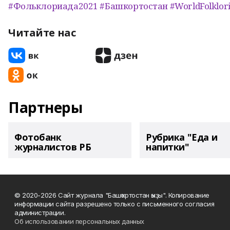
#Фольклориада2021
#Башкортостан
#WorldFolklor
Читайте нас
Партнеры
Фотобанк
Рубрика "Еда и
журналистов РБ
напитки"
© 2020-2026 Сайт журнала "Башҡортостан ҡыҙы". Копирование
информации сайта разрешено только с письменного согласия
администрации.
Об использовании персональных данных