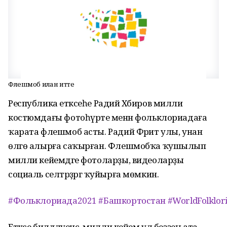
Флешмоб иғлан итте
Республика етәксеһе Радий Хәбиров милли
костюмдағы фотоһүрәте менән фольклориадаға
ҡарата флешмоб асты. Радий Фәрит улы, унан
өлгө алырға саҡырған. Флешмобҡа ҡушылып
милли кейемдәге фотоларҙы, видеоларҙы
социаль селтәрҙәргә ҡуйырға мөмкин.
#Фольклориада2021
#Башкортостан
#WorldFolklor
Етәксе билдәләүенсә, милли кейем ул беҙҙең ата-