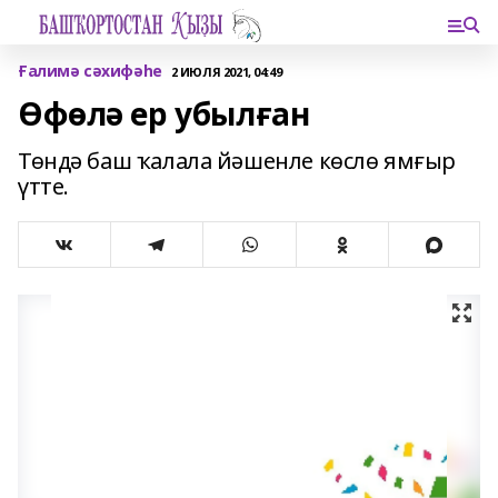
Ғалимә сәхифәһе
2 ИЮЛЯ 2021, 04:49
Өфөлә ер убылған
Төндә баш ҡалала йәшенле көслө ямғыр
үтте.