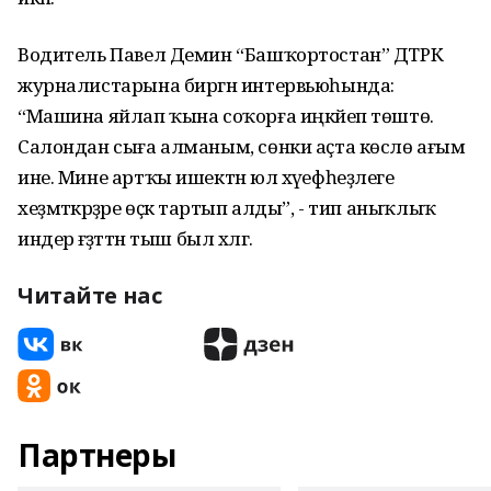
Водитель Павел Демин “Башҡортостан” ДТРК
журналистарына биргән интервьюһында:
“Машина яйлап ҡына соҡорға иңкәйеп төштө.
Салондан сыға алманым, сөнки аҫта көслө ағым
ине. Мине артҡы ишектән юл хәүефһеҙлеге
хеҙмәткәрҙәре өҫкә тартып алды”, - тип аныҡлыҡ
индерә ғәҙәттән тыш был хәлгә.
Читайте нас
Партнеры