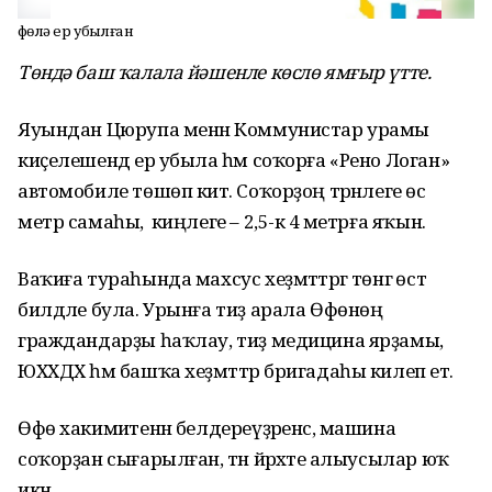
Өфөлә ер убылған
Төндә баш ҡалала йәшенле көслө ямғыр үтте.
Яуындан Цюрупа менән Коммунистар урамы
киҫелешендә ер убыла һәм соҡорға «Рено Логан»
автомобиле төшөп китә. Соҡорҙоң тәрәнлеге өс
метр самаһы, ә киңлеге – 2,5-кә 4 метрға яҡын.
Ваҡиға тураһында махсус хеҙмәттәргә төнгә өстә
билдәле була. Урынға тиҙ арала Өфөнөң
граждандарҙы һаҡлау, тиҙ медицина ярҙамы,
ЮХХДХ һәм башҡа хеҙмәттәр бригадаһы килеп етә.
Өфө хакимиәтенән белдереүҙәренсә, машина
соҡорҙан сығарылған, тән йәрәхәте алыусылар юҡ
икән.