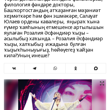
филология фәндәре докторы,
Башҡортостандың атҡаҙанған мәҙәниәт
хеҙмәткәре һәм фән эшмәкәре, Салауат
Юлаев ордены кавалеры, яңыраҡ ҡына
ғүмер ҡаяһының етмешенсе артылышын
яулаған Розалия Әсфәндиәр ҡыҙы –
асылыбыҙ хаҡында. – Розалия Әсфәндиәр
ҡыҙы, халҡыбыҙ ижадына булған
ҡыҙыҡһыныуығыҙ, һөйөүегеҙ ҡайҙан
килә?Уның инеше?