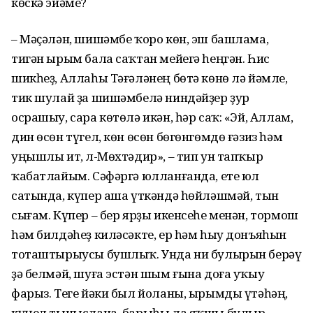
көскә эйәме?
– Мәҫәлән, шишәмбе ҡоро көн, эш башлама,
тигән ырым бала саҡтан мейегә һеңгән. Һис
шикһеҙ, Аллаһы Тәғәләнең бөтә көнө лә йәмле,
тик шулай ҙа шишәмбелә ниндәйҙер ҙур
осрашыу, сара көтөлә икән, һәр саҡ: «Эй, Аллам,
дин өсөн түгел, көн өсөн бөгөнгөмдө ғәзиз һәм
уңышлы ит, Әл-Мөхтәдир», – тип ун тапҡыр
ҡабатлайым. Сәфәргә юлланғанда, ете юл
сатында, күпер аша үткәндә һөйләшмәй, тын
сығам. Күпер – бер ярҙы икенсеһе менән, тормош
һәм билдәһеҙ киләсәкте, ер һәм һыу донъяһын
тоташтырыусы бушлыҡ. Унда ни булырын берәү
ҙә белмәй, шуға эстән шым ғына доға уҡыу
фарыз. Теге йәки был йоланы, ырымды үтәһәң,
күңел тыныслана, барыһы ла яҡшы булыр,