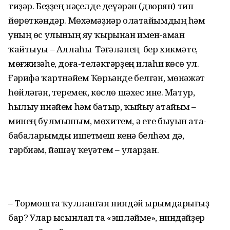
тиҙәр. Беҙҙең нәҫелде деүәрән (дворян) тип
йөрөткәндәр. Мөхәмәҙиәр олатайымдың һәм
уның өс улының яу ҡырынан имен-аман
ҡайтыуы – Аллаһы Тәғәләнең бер хикмәте,
мөғжизәһе, доға-теләктәрҙең илаһи көсө ул.
Ғәрифә ҡартнәйем Ҡөрьәнде белгән, мөнәжәт
һөйләгән, теремек, көслө шәхес ине. Матур,
һылыу инәйем һәм батыр, ҡыйыу атайым –
минең булмышым, мөхитем, ә ете быуын ата-
бабаларымды ишетмеш кенә белһәм дә,
тәрбиәм, йәшәү ҡеүәтем – уларҙан.
– Тормошта ҡулланған ниндәй ырымдарығыҙ
бар? Улар ысынлап та «эшләйме», ниндәйҙер