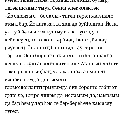
тигән инаныс тыуа. Сөнки элек-электән
«Йолаһыҙ ил – болалы» тигән тәрән мәғәнәле
аҡыл бар. Йолаға хатта хан да буйһонған. Йола
ул туй йәки исем ҡушыу ғына түгел, ул –
кейенеүең, тотошоң, тәрбиәң, һинең йәшәү
рәүешең. Йоланың башында тәү сиратта –
тәртип. Ошо боронғо аҡылды тотһа, өйрәнһә,
кешелек күптән алға китер ине. Ағастың да бит
тамырынан киҫһәң, ул ауа. Ә шәхсән минең
йәшәйешемдә, донъямды
гармониялаштырыуымда бик боронғо тәбиғәт
дине лә, Тәңре динем дә, Исламым да, намаҙым
да бар һәм улар һис тә бер-береһенә ҡамасау
түгел.