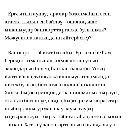
– Ергә ятып аунау, аралар боҙолмаһын өсөн
ағасҡа ҡыҙыл еп бәйләү – ошоноң ише
ышаныуҙар башҡорттарға хас булғанмы?
Мәжүсилек хаҡында ни әйтерһегеҙ?
– Башҡорт – тәбиғәт балаһы, Ер кешеһе һәм
Геродот заманынан, әлмисаҡтан уның
закондарын белеп, һанлап йәшәгән. Уның
йәнтөйәккә, тәбиғәткә инаныуы геномында
нисек булған, бөгөнгәсә шулай һаҡланған.
Халҡыбыҙҙың моңонда ла шишмә сылтырауы,
ҡылған бөгөлөүе, елдең һыҙғырыуы, япраҡтар
шыбырлауы, урман шаулауы, тауҙар
ыңғырашыуы – барса тәбиғәт аһәңлеге сағылыш
тапҡан. Хатта үләнен, артышын өҙгәндә лә ул,