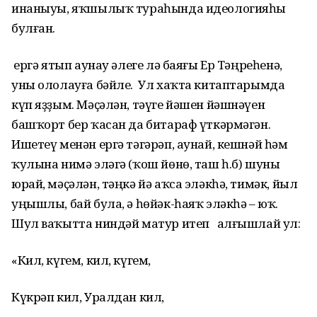
инаныуы, яҡшылыҡ тураһында идеологияһы
булған.
Ә ергә ятып аунау әлеге лә баяғы Ер Тәңреһенә,
уны ололауға бәйле. Ул хаҡта китаптарымда
күп яҙҙым. Мәҫәлән, тәүге йәшен йәшнәүен
башҡорт бер ҡасан да битараф үткәрмәгән.
Ишетеү менән ергә тәгәрәп, аунай, кешнәй һәм
ҡулына нимә эләгә (ҡош йөнө, таш һ.б) шуны
юрай, мәҫәлән, тәңкә йә аҡса эләкһә, тимәк, йыл
уңышлы, бай була, ә һөйәк-һаяҡ эләкһә – юҡ.
Шул ваҡытта ниндәй матур итеп алғышлай ул:
«Кил, күгем, кил, күгем,
Күкрәп кил, Уралдан кил,