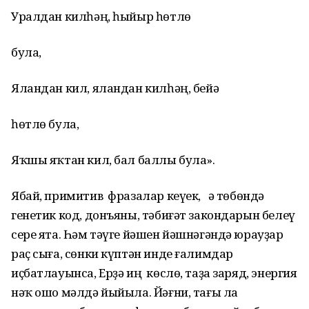
Уралдан килһәң, һыйыр һөтлө
була,
Яландан кил, яландан килһәң, бейә
һөтлө була,
Яҡшы яҡтан кил, бал баллы була».
Ябай, примитив фразалар кеүек, ә төбөндә
генетик код, донъяны, тәбиғәт закондарын белеү
сере ята. Һәм тәүге йәшен йәшнәгәндә юрауҙар
раҫ сыға, сөнки күптән инде ғалимдар
иҫбатлауынса, Ерҙә иң көслө, таҙа заряд, энергия
нәҡ ошо мәлдә йыйыла. Йәғни, тағы ла