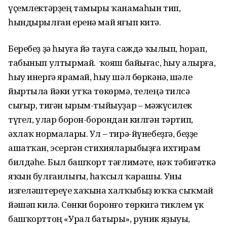
үҫемлектәрҙең тамыры ҡанамаһын тип,
һындырылған еренә май яғып китә.
Беребеҙ ҙә һыуға йә тауға саждә ҡылып, һорап,
табынып ултырмай. Ә ҡояш байығас, һыу алырға,
һыу инергә ярамай, һыу шәл бөркәнә, шәле
йыртыла йәки утҡа төкөрмә, телеңә тилсә
сығыр, тигән ырым-тыйыуҙар – мәжүсилек
түгел, улар борон-борондан килгән тәртип,
әхлаҡ нормалары. Ул – тирә-йүнебеҙгә, беҙҙе
ашатҡан, эсергән стихияларыбыҙға ихтирам
билдәһе. Был башҡорт тәғлимәте, нәҡ тәбиғәткә
яҡын булғанлығы, һаҡсыл ҡарашы. Уны
изгеләштереүе хаҡына халҡыбыҙ юҡҡа сыҡмай
йәшәп килә. Сөнки боронғо төркигә тиклем үк
башҡорттоң «Урал батыры», руник яҙыуы,