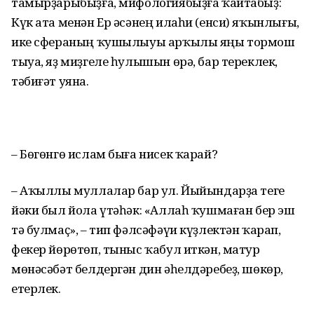
тамырҙарыбыҙға, мифологиябыҙға ҡайтабыҙ:
Күк ата менән Ер әсәнең илаһи (енси) яҡынлығы,
ике сфераның ҡушылыуы арҡылы яңы тормош
тыуа, яҙ миҙгеле һулышын өрә, бар тереклек,
тәбиғәт уяна.
– Бөгөнгө ислам быға нисек ҡарай?
– Аҡыллы муллалар бар ул. Йыйындарҙа теге
йәки был йола үтәһәк: «Аллаһ ҡушмаған бер эш
тә булмаҫ», – тип фәлсәфәүи күҙлектән ҡарап,
фекер йөрөтөп, тыныс ҡабул иткән, матур
мөнәсәбәт белдергән дин әһелдәребеҙ, шөкөр,
етерлек.