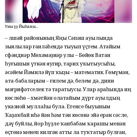
Уның үҙ Йыһаны...
– Әлшәй районының Яңы Сәпәш ауылында
зыялылар ғаиләһендә тыуып үҫтем. Атайым
Әсфәндиәр Мөхәмәҙиәр улы – Бөйөк Ватан
һуғышын үткән яугир, тарих уҡытыусыһы,
әсәйем Йәмилә Әйүп ҡыҙы – математик. Ғөмүмән,
ата-бабаларым – ғилем дә, белем дә, дини
мәғрифәтселек тә таратыусы. Улар араһында иң
көслөһө – Әхмәтйән олатайым дүрт ауылдың
указной муллаһы була. Етенсе быуыным
Ҡаҙаҡбай иһә йән һәм тән көсөнә эйә ерән сәсле,
дәү буйлы, йор һүҙле ҡанбабам ҡарашы менән
өҫтөнә менеп килгән атты ла туҡтатыр булған,