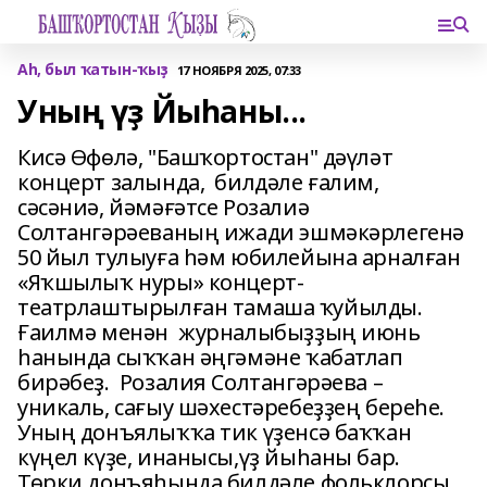
Аһ, был ҡатын-ҡыҙ
17 НОЯБРЯ 2025, 07:33
Уның үҙ Йыһаны...
Кисә Өфөлә, "Башҡортостан" дәүләт
концерт залында, билдәле ғалим,
сәсәниә, йәмәғәтсе Розалиә
Солтангәрәеваның ижади эшмәкәрлегенә
50 йыл тулыуға һәм юбилейына арналған
«Яҡшылыҡ нуры» концерт-
театрлаштырылған тамаша ҡуйылды.
Ғаилмә менән журналыбыҙҙың июнь
һанында сыҡҡан әңгәмәне ҡабатлап
бирәбеҙ. Розалия Солтангәрәева –
уникаль, сағыу шәхестәребеҙҙең береһе.
Уның донъялыҡҡа тик үҙенсә баҡҡан
күңел күҙе, инанысы,үҙ йыһаны бар.
Төрки донъяһында билдәле фольклорсы,