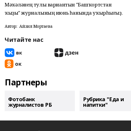
Мәҡәләнең тулы вариантын "Башҡортстан
ҡыҙы" журналының июнь һанында уҡырһығыҙ.
Автор:
Айзилә Мортаева
Читайте нас
Партнеры
Фотобанк
Рубрика "Еда и
журналистов РБ
напитки"