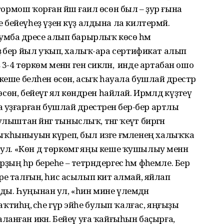
 тормош ҡорған йәш ғаилә өсөн был – ҙур ғына
бейеүһеҙ үҙен күҙ алдына ла килтермәй.
 зумба дәресе алып барырлыҡ көсө һәм
ә бер йыл уҡып, халыҡ-ара сертификат алып
ә 3-4 төркөм менән генә сикләнә, ә инде артабан ошо
әк кеше белһен өсөн, асыҡ һауала бушлай дәрестәр
сөн, бейеүгә ял көндәрен һайлай. Ирәмәлдә күҙәтеү
уҙғарған бушлай дәрестәренә бер-бер артлы
ыштан йәнгә тыныслыҡ, тәнгә ҡеүәт биргән
ыҙыҡһыныуын күреп, был изге ғәмәленең халыҡҡа
 ул. «Көн дә төркөмгә яңы кеше ҡушылыу менән
ҙың һәр береһе – тетрәндергес һәм фәһемле. Бер
тәре талғын, һис асылып китә алмай, яйлап
алды. Һуңынан ул, «һин мине үлемдән
аҡтиһәң, әсәһе гүр эйәһе булып ҡалғас, яңғыҙы
анған икән. Бейеү уға ҡайғыһын баҫырға,