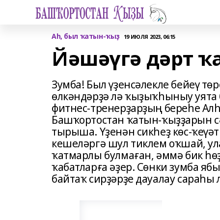
Аһ, был ҡатын-ҡыҙ
19 ИЮЛЯ 2023, 06:15
Йәшәүгә дәрт 
Зумба! Был үҙенсәлекле бейеү төр
өлкәндәрҙә лә ҡыҙыҡһыныу уята 
фитнес-тренерҙарҙың береһе Ал
Башҡортостан ҡатын-ҡыҙҙарын сә
тырыша. Үҙенән сикһеҙ көс-ҡеүә
кешеләргә шул тиклем оҡшай, ул
ҡатмарлы булмаған, әммә бик һө
ҡабатларға әҙер. Сөнки зумба яб
байтаҡ сирҙәрҙе дауалау сараһы л