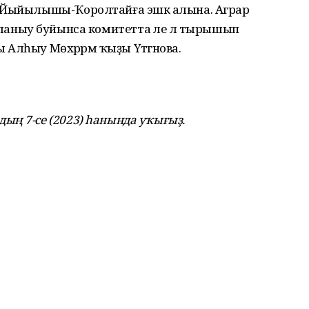
т Йыйылышы-Ҡоролтайға эшкә алына. Аграр
файҙаланыу буйынса комитетта әле лә тырышып
ы Алһыу Мөхәррәм ҡыҙы Үтәгәнова.
ың 7-се (2023) һанында уҡығыҙ.