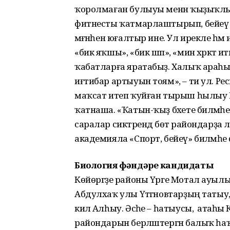
ҡоролмаған булыуы менән ҡыҙыҡлы. 
фитнесты ҡатмарлаштырып, бейеү дәр
мәғәнәһен юғалтыр ине. Ул ирекле һәм 
«бик яҡшы», «бик шәп», «мин хәрәкәт ит
ҡабатларға яратабыҙ. Халыҡ араһы
иғтибар артыуын тоям», – ти ул. Рес
маҡсат итеп ҡуйған тырыш һылыу Ба
ҡатнаша. «Ҡатын-ҡыҙ бәхете биләмәһе
саралар сиктәрендә бөтә райондарҙа 
академияла «Спорт, бейеү» биләмәһе ө
Биология фәндәре кандидаты
Көйөргәҙе районы Үрге Мотал ауылын
Абдулхаҡ улы Үтәгәнов­тарҙың татыу,
килә Алһыу. Әсәһе – һатыусы, ә атаһы К
райондарын берләштергән балыҡ һа