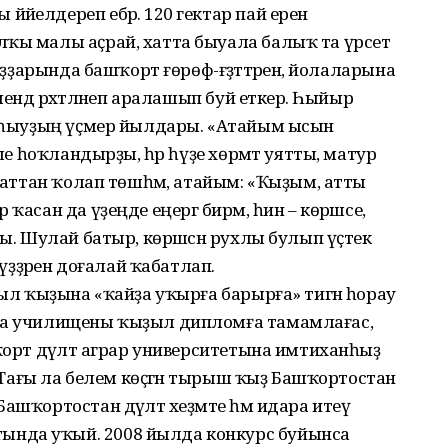
йелдереп ебәрә. 120 гектар пай ерен
ҡы малы аҫрай, хатта быуала балыҡ та үрсетә
ыҙҙарында башҡорт ғөрөф-ғәҙәттәренә, йолаларына
ендә рәхәтләнеп аралашып буй еткерә. Һыйыр
 Алһыуҙың үҫмер йылдары. «Атайым ысын
эше һоҡландырҙы, һәр һүҙе хөрмәт уятты, матур
а аттан ҡолап төшһәм, атайым: «Ҡыҙым, атты
ҡасан да үҙеңде еңергә бирмә, һин – көрәшсе,
ны. Шулай батыр, көрәшсән рухлы булып үҫтек
һүҙҙәрен доғалай ҡабатлап.
уыл ҡыҙына «ҡайҙа уҡырға барырға» тигән һорау
нса училищены ҡыҙыл дипломға тамамлағас,
ҡорт дәүләт аграр университетына имтиханһыҙ
. Тағы ла белем көҫәгән тырыш ҡыҙ Башҡор­тостан
ашҡортостан дәүләт хеҙмәте һәм идара итеү
нда уҡый. 2008 йылда конкурс буйынса