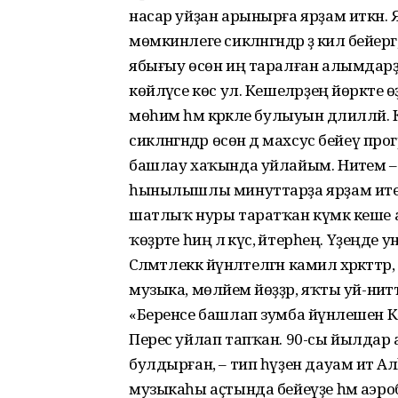
насар уйҙан арынырға ярҙам иткән. 
мөмкинлеге сикләнгәндәр ҙә килә бейе
ябығыу өсөн иң таралған алымдарҙы
көйләүсе көс ул. Кешеләрҙең йөрәкт
мөһим һәм кәрәкле булыуын дәлилләй. К
сикләнгәндәр өсөн дә махсус бейеү 
башлау хаҡында уйлайым. Ниәтем – й
һынылышлы минуттарҙа ярҙам итеү»,
шатлыҡ нуры таратҡан күмәк кеше
ҡөҙрәте һиңә лә күсә, әйтерһең. Үҙең
Сәләмәтлеккә йүнәлтелгән камил хәрәкәтт
музыка, мөләйем йөҙҙәр, яҡты уй-ниәтт
«Беренсе башлап зумба йүнәлешен К
Перес уйлап тапҡан. 90-сы йылдар
булдырған, – тип һүҙен дауам итә 
музыкаһы аҫтында бейеүҙе һәм аэроб кү