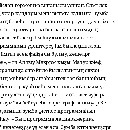
Яйлап тормошҡа ышанысы уянған. Сәлә­мәтлек
ргә, улар ҡулдары менән ритмға ҡушыла. Зумба –
ң береһе, стрестан ҡотолдороусы дауа, бәхеткә
е өҙгөс тарихтары ла һайланған юлымдың
иләсәктә бәләкәстәр һәм һаулыҡ мөмкинлеге
программаһын үҙләштереү һәм был юҫыҡта эш
әмғиәт өсөн файҙалы булыу, кешеләргә
 – ти Алһыу Мөхәррәм ҡыҙы. Матур кәйеф,
 араһында ошо йәнле йылылыҡтың сихри
де уның мөһим бер ағзаһы итеп тоя башлайһың.
әр, белгестәр күрһәтмәһе менән тупланған махсус
әргә тулған күңелдәр, әлбиттә, мөғжизә тыуҙыра.
олумбия бейеүсеһе, хореограф, эшҡыуар Бето
 аҙағында зумба фитнес-программаһын
Алһыу. – Был программа латиноамерика
негеүҙәрҙе үҙ эсенә ала. Зумба ҡәтғи ҡағиҙәләргә