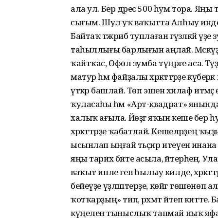
ала ул. Бер дәрес 500 һум тора. Яңы
сығым. Шул уҡ ваҡытта Алһыу инде 
Байтаҡ тәжрибә туплаған гүзәлкәй үҙе
таһыллығы барлығын аңлай. Мәскәүҙ
ҡайтҡас, Өфөлә зумба түңәрәге аса. Тәүҙ
матур һәм файҙалы хәрәкәттәрҙе күбер
үткәрә башлай. Төп эшенә хилаф итмәҫ ө
ҡуласаһы һәм «Арт-квадрат» янында 
халыҡ ағыла. Йөҙгә яҡын кеше бер һул
хәрәкәттәрҙе ҡабатлай. Кешеләрҙең ҡ
ысынлап ыңғай тәьҫир итеүенә инана
яңы тарих бите асыла, әйтерһең. Улар
ваҡыт ипле генә һылыу килде, хәрәкәт
бейеүҙе үҙләштерҙе, көйгә төшөнөп 
ҡотҡарҙың» тип, рәхмәт әйтеп китте. Б
күңеленә тыныслыҡ тапмай ныҡ яфал