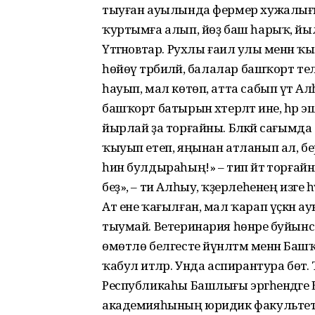
тыуған ауылында фермер хужалығы йә
ҡуртымға алып, йөҙ баш һарыҡ, йыл
Үтәгәновтар. Рухлы ғаилә улы менән ҡ
һөйөү тәрбиәләй, балалар башҡорт тел
һауып, мал көтөп, атта сабып үтә
башҡорт батырын хәтерләтә ине, һәр 
йырлай ҙа торғайны. Бәләкәй сағымд
ҡыуып етеп, яңынан атланып ал, бер 
һин булдыраһың!» – тип әйтә торғай
беҙ», – ти Алһыу, ҡәҙерлеһенең изге 
Ат ене ҡағылған, мал ҡарап үҫкән а
тыумай. Ветеринария һөнәре буйы
өмөтлө белгесте йүнәлтмә менән Баш
ҡабул итәләр. Унда аспирантура бөтә
Республикаһы Башлығы эргәһендәге Б
академияһының юридик факультеты