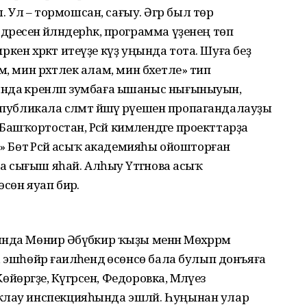
Ул – тормошсан, сағыу. Әгәр был төр
есенә әйләндерһәк, программа үҙенең төп
иркен хәрәкәт итеүҙе күҙ уңында тота. Шуға беҙ
әм, мин рәхәтлек алам, мин бәхетле» тип
нда әкренләп зумбаға ышаныс нығыныуын,
публикала сәләмәт йәшәү рәүешен пропагандалауҙы
шҡортостан, Рәсәй кимәлендәге проекттарҙа
» Бөтә Рәсәй асыҡ академияһы ойошторған
ла сығыш яһай. Алһыу Үтәгәнова асыҡ
сөн яуап бирә.
да Мөнирә Әбүбәкир ҡыҙы менән Мөхәррәм
 эшһөйәр ғаиләһендә өсөнсө бала булып донъяға
өйөргәҙе, Күгәрсен, Федоровка, Мәләүез
ҡлау инспекцияһында эшләй. Һуңынан улар