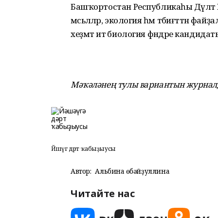
Башҡортостан Республикаһы Дәүлә
мәсьә­ләләр, экология һәм тәбиғәттән 
хеҙмәт итә биология фәндәре кандидат
Мәҡәләнең тулы вариантын журналд
Йәшәүгә дәрт ҡабыҙыусы
Автор:
Альбина Ғөбәйҙуллина
Читайте нас