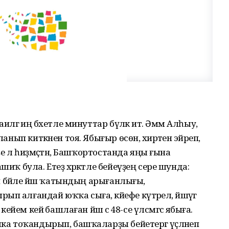
иләгә иң бәхетле минуттар бүләк итә. Әммә Алһыу,
анып киткәнен тоя. Ябығыр өсөн, әхирәтенә эйәреп,
ҙе лә һиҙмәҫтән, Башҡортос­танда яңы ғына
шиҡ була. Етеҙ хәрәкәтле бейеүҙең сере шунда:
нән бәйле йәш ҡатындың арығанлығы,
 алғандай юҡҡа сыға, кәйефе күтәрелә, йәшәүгә
ейем кейә башлаған йәш әсә 48-се үлсәмгәсә ябыға.
ка тоҡандырып, башҡаларҙы бейетергә әүәҫләнеп