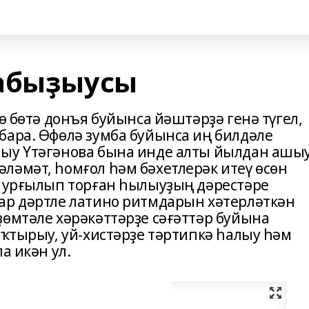
ҡабыҙыусы
ө бөтә донъя буйынса йәштәрҙә генә түгел,
бара. Өфөлә зумба буйынса иң билдәле
һыу Үтәгәнова бына инде алты йылдан ашы
ләмәт, һомғол һәм бәхетлерәк итеү өсөн
т урғылып торған һылыуҙың дәрестәре
ар дәртле латино ритмдарын хәтерләткән
ҙөмтәле хәрәкәттәрҙе сәғәттәр буйына
ыҡтырыу, уй-хистәрҙе тәртипкә һалыу һәм
а икән ул.