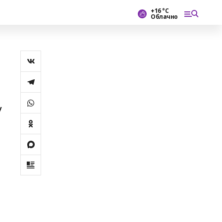
+16 °С
Облачно
у