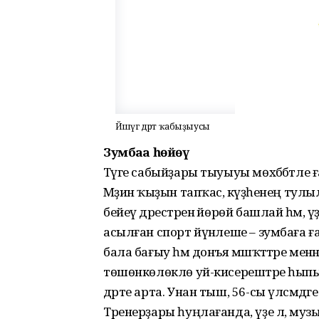
Йәшәүгә дәрт ҡабыҙыусы
Зумбаға һөйөү
Тәүге сабыйҙары тыуыуы мөхәббәтле ға
Мәҙинә ҡыҙын тапҡас, кәүҙәһенең тулыл
бейеү дәрестәренә йөрөй башлай һәм, ү
асылған спорт йүнәлеше – зумбаға ға
бала бағыу һәм донъя мәшәҡәттәре ме
төшөнкөлөклө уй-кисерештәре һыпырып
дәрте арта. Унан тыш, 56-сы үлсәмдәге к
Тренерҙары һуңлағанда, үҙе лә, музы