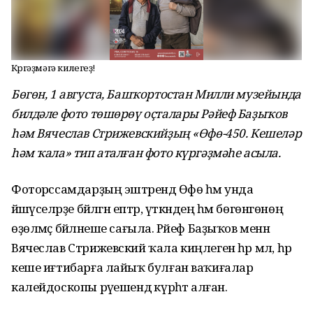
Күргәҙмәгә килегеҙ!
Бөгөн, 1 августа, Башҡортостан Милли музейында
билдәле фото төшөрөү оҫталары Рәйеф Баҙыҡов
һәм Вячеслав Стрижевскийҙың «Өфө-450. Кешеләр
һәм ҡала» тип аталған фото күргәҙмәһе асыла.
Фоторәссамдарҙың эштәрендә Өфө һәм унда
йәшәүселәрҙе бәйләгән ептәр, үткәндең һәм бөгөнгөнөң
өҙөлмәҫ бәйләнеше сағыла. Рәйеф Баҙыҡов менән
Вячеслав Стрижевский ҡала киңлеген һәр мәл, һәр
кеше иғтибарға лайыҡ булған ваҡиғалар
калейдоскопы рәүешендә күрһәтә алған.