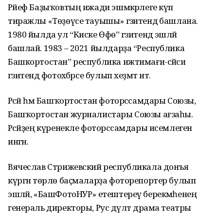
Рәйеф Баҙыҡовтың ижади эшмәкәрлеге күп
тиражлы «Төҙөүсе тауышы» гәзитендә башлана.
1980 йылда ул “Киске Өфө” гәзитендә эшләй
башлай. 1983 – 2021 йылдарҙа “Республика
Башкортостан” республика ижтимағи-сәйәси
гәзитендә фотохәбәрсе булып хеҙмәт итә.
Рәсәй һәм Башҡортостан фоторәссамдары Союзы,
Башҡортостан журналистары Союзы ағзаһы.
Рәсәйҙең күренекле фоторәссамдары исемлегенә
ингән.
Вячеслав Стрижевский республикала донъя
күргән төрлө баҫмаларҙа фоторепортер булып
эшләй, «БашФотоНУР» етештереү берекмәһенең
генераль директоры, Рус дәүләт драма театры