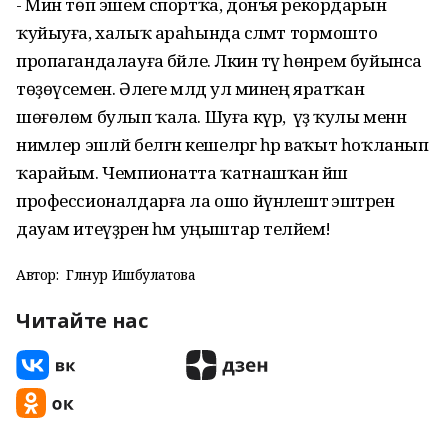
- Мин төп эшем спортҡа, донъя рекордарын
ҡуйыуға, халыҡ араһында сәләмәт тормошто
пропагандалауға бәйле. Ләкин тәү һөнәрем буйынса
төҙөүсемен. Әлеге мәлдә ул минең яратҡан
шөғөлөм булып ҡала. Шуға күрә, үҙ ҡулы менән
нимәлер эшләй белгән кешеләргә һәр ваҡыт һоҡланып
ҡарайым. Чемпионатта ҡатнашҡан йәш
профессионалдарға ла ошо йүнәлештә эштәрен
дауам итеүҙәрен һәм уңыштар теләйем!
Автор:
Гөлнур Ишбулатова
Читайте нас