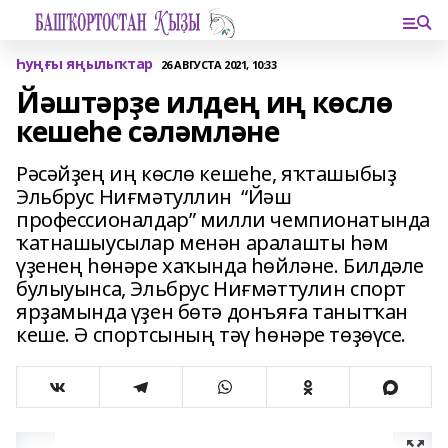
Һуңғы яңылыҡтар
26 АВГУСТА 2021, 10:33
Йәштәрҙе илдең иң көслө
кешеһе сәләмләне
Рәсәйҙең иң көслө кешеһе, яҡташыбыҙ
Эльбрус Ниғмәтуллин “Йәш
профессионалдар” милли чемпионатында
ҡатнашыусылар менән аралашты һәм
үҙенең һөнәре хаҡында һөйләне. Билдәле
булыуынса, Эльбрус Ниғмәттулин спорт
ярҙамында үҙен бөтә донъяға танытҡан
кеше. Ә спортсының тәү һөнәре төҙөүсе.