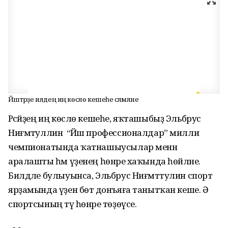
Йәштәрҙе илдең иң көслө кешеһе сәләмләне
Рәсәйҙең иң көслө кешеһе, яҡташыбыҙ Эльбрус
Ниғмәтуллин “Йәш профессионалдар” милли
чемпионатында ҡатнашыусылар менән
аралашты һәм үҙенең һөнәре хаҡында һөйләне.
Билдәле булыуынса, Эльбрус Ниғмәттулин спорт
ярҙамында үҙен бөтә донъяға танытҡан кеше. Ә
спортсының тәү һөнәре төҙөүсе.