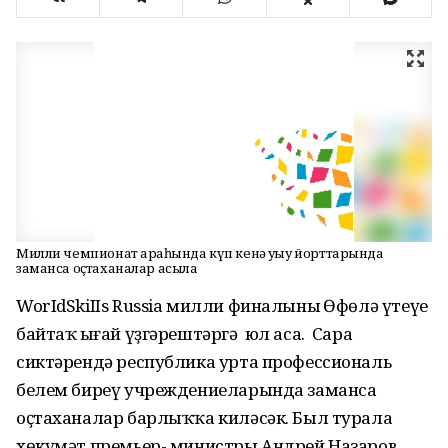
Милли чемпионат арҡаһында күп кенә уҡыу йорттарында
заманса оҫтаханалар асыла
WorIdSkiIIs Russia милли финалының Өфөлә үтеүе
байтаҡ ыңғай үҙгәрештәргә юл аса. Сара
сиктәрендә республика урта профессиональ
белем биреү учреждениеларында заманса
оҫтаханалар барлыҡҡа киләсәк. Был турала
хөкүмәт премьер- министры Андрей Назаров