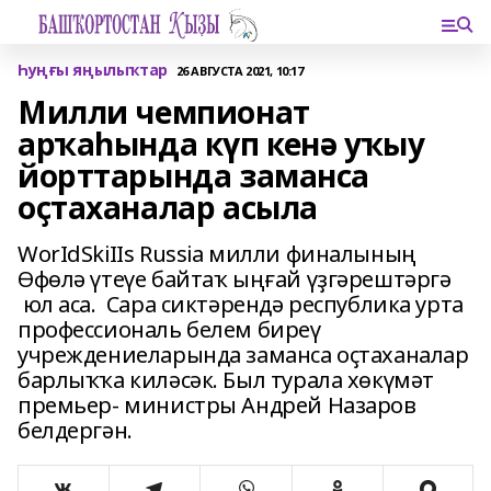
Һуңғы яңылыҡтар
26 АВГУСТА 2021, 10:17
Милли чемпионат
арҡаһында күп кенә уҡыу
йорттарында заманса
оҫтаханалар асыла
WorIdSkiIIs Russia милли финалының
Өфөлә үтеүе байтаҡ ыңғай үҙгәрештәргә
юл аса. Сара сиктәрендә республика урта
профессиональ белем биреү
учреждениеларында заманса оҫтаханалар
барлыҡҡа киләсәк. Был турала хөкүмәт
премьер- министры Андрей Назаров
белдергән.