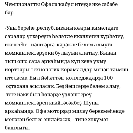
Чемпионатты Өфөлә ҡабул итеүҙең ике сәбәбе
бар.
-Уның береһе ,республиканың юғары кимәлдәге
саралар үткәреүгә һәләтле икәнлеген күрһәтеү,
икенсеһе - йәштәргә кәрәкле белем алыуға
мөмкинлектәрҙең киң булыуын аңлатыу. Бынан
тыш ошо сара арҡаһында күп кенә уҡыу
йорттары технологик ҡорамалдар менән тәьмин
ителәсәк. Был йәһәттән колледждарҙа 100
оҫтахана асыласаҡ. Беҙ йәштәрҙең белем алыу,
теге йәки был һөнәрҙе үҙләштереү
мөмкинлектәрен киңәйтәсәкбеҙ. Шуның
арҡаһында Өфө моторҙар эшләү берекмәһендә
меңләгән белгес эшләйәсәк, - тине хөкүмәт
башлығы.