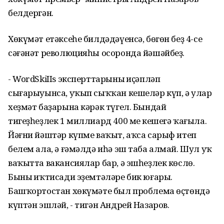
белдергән.
Хөкүмәт етәксеһе билдәдәүенсә, бөгөн беҙ 4-се
сәғәнәт революцияһы осоронда йәшәйбеҙ.
- WordSkiIIs эксперттарының иҫәпләп
сығарыуынса, уҡып сыҡҡан кешеләр күп, ә улар
хеҙмәт баҙарына кәрәк түгел. Бындай
тигеҙһеҙлек 1 миллиард 400 мең кешегә ҡағыла.
Йәғни йәштәр күпме ваҡыт, аҡса сарыф итеп
белем ала, ә ғәмәлдә иһә эш таба алмай. Шул уҡ
ваҡытта вакансиялар бар, ә эшһеҙлек көслө.
Бының иҡтисади эҙемтәләре бик юғары.
Башҡортостан хөкүмәте был проблема өҫтөндә
күптән эшләй, - тигән Андрей Назаров.