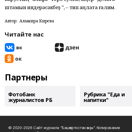
штамын индерәсәкбеҙ ”, – тип аңлата ғалим.
Автор:
Альмира Кирәева
Читайте нас
Партнеры
Фотобанк
Рубрика "Еда и
журналистов РБ
напитки"
© 2020-2026 Сайт журнала "Башҡортостан ҡыҙы". Копирование