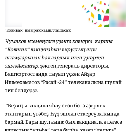
“Ковивак” нығыраҡ камиллашасаҡ
Чумаков исемендәге үҙәктә ковидҡа ҡаршы
“Ковивак” вакцинаһын вирустың яңы
штамдарынан һаҡларлыҡ итеп үҙгәртеп
эшләйәсәктәр.
Үҙәктең генераль директоры,
Башҡортостанда тыуып үҫкән Айҙар
Ишмөхәмәтов “Рәсәй -24” телеканалына шулай
тип белдерҙе.
“Беҙ яңы вакцина яһау өсөн бөтә әҙерлек
этаптарын үтәбеҙ. Һүҙ эшләп еткереү хаҡында
бармай. Бары шул ғына: был вакцинала әлегәсә
вирустың “альфа” төрө булһа, хәҙер “дельта”