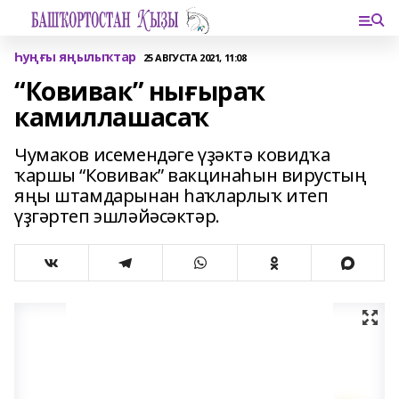
Һуңғы яңылыҡтар
25 АВГУСТА 2021, 11:08
“Ковивак” нығыраҡ
камиллашасаҡ
Чумаков исемендәге үҙәктә ковидҡа
ҡаршы “Ковивак” вакцинаһын вирустың
яңы штамдарынан һаҡларлыҡ итеп
үҙгәртеп эшләйәсәктәр.