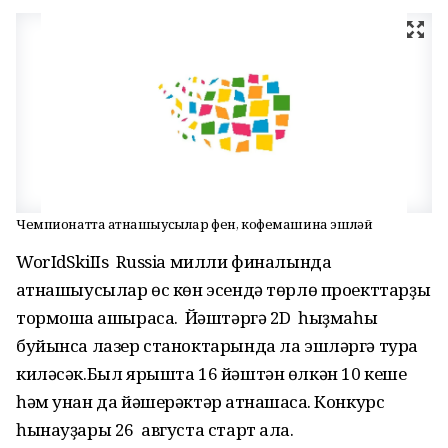
Чемпионатта ҡатнашыусылар фен, кофемашина эшләй
WorIdSkiIIs Russia милли финалында
ҡатнашыусылар өс көн эсендә төрлө проекттарҙы
тормошҡа ашырасаҡ. Йәштәргә 2D һыҙмаһы
буйынса лазер станоктарында ла эшләргә тура
киләсәк.Был ярышта 16 йәштән өлкән 10 кеше
һәм унан да йәшерәктәр ҡатнашасаҡ. Конкурс
һынауҙары 26 августа старт ала.