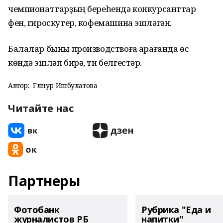
чемпионаттарҙың береһендә конкурсанттар
фен, гироскутер, кофемашина эшләгән.
Балалар быны производствоға ҡарағанда өс
көндә эшләп бирә, ти белгестәр.
Автор:
Гөлнур Ишбулатова
Читайте нас
Партнеры
Фотобанк
Рубрика "Еда и
журналистов РБ
напитки"