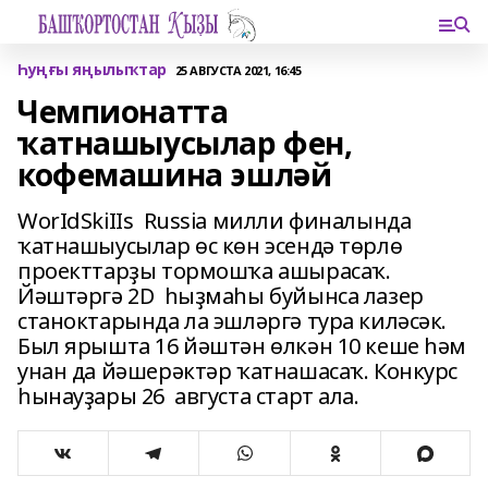
Һуңғы яңылыҡтар
25 АВГУСТА 2021, 16:45
Чемпионатта
ҡатнашыусылар фен,
кофемашина эшләй
WorIdSkiIIs Russia милли финалында
ҡатнашыусылар өс көн эсендә төрлө
проекттарҙы тормошҡа ашырасаҡ.
Йәштәргә 2D һыҙмаһы буйынса лазер
станоктарында ла эшләргә тура киләсәк.
Был ярышта 16 йәштән өлкән 10 кеше һәм
унан да йәшерәктәр ҡатнашасаҡ. Конкурс
һынауҙары 26 августа старт ала.