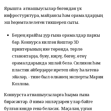
Ярышта ҡатнашыусылар бөгөндән үк
инфростурктура, майҙансыҡ һәм ҡорамалдарҙың
эш һөҙөмтәлелеген тикшереп сыҡты.
Беҙҙең ярайһы ҙур ғына ҡорамалдар паркы
бар. Конкурсҡа килгән йәштәр 3D
принтерының ике төрөндә, төрлө
станоктарҙа, буяу, киҫеү, бөгөү, өтөү
ҡорамалдарында эшләй белә. Силикон һәм
пластик әйберҙәрҙе иретеп ҡойоу һәләтенә
эйәләр, - тине был өлкәнең эксперты Мария
Козлова.
Конкурста ҡатнашыусыларға һыҙма ғына
бирәсәктәр. Ә нимә эшләүҙәрен улар бәйге
булған көндө генә беләсәк. Мәҫәлән, уҙған