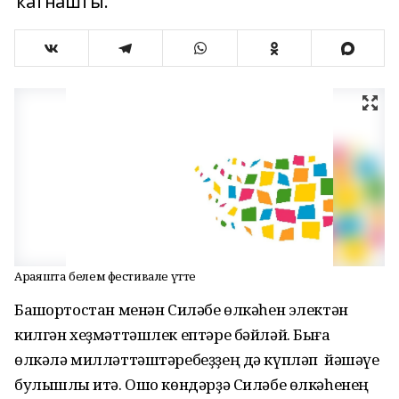
ҡатнашты.
Арғаяшта белем фестивале үтте
Башҡортостан менән Силәбе өлкәһен электән
килгән хеҙмәттәшлек ептәре бәйләй. Быға
өлкәлә милләттәштәребеҙҙең дә күпләп йәшәүе
булышлыҡ итә. Ошо көндәрҙә Силәбе өлкәһенең