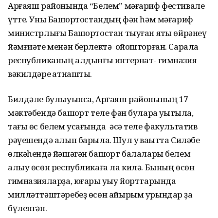
Арғаяш районында “Белем” мәғариф фестивале
үтте. Уны Башҡортостандың фән һәм мәғариф
министрлығы Башҡортостан тыуған яҡты өйрәнеү
йәмғиәте менән берлектә ойошторған. Сарала
республиканың алдынғы интернат- гимназия
вәкилдәре ҡатнашты.
Билдәле булыуынса, Арғаяш районының 17
мәктәбендә башҡорт теле фән булараҡ уҡытыла,
тағы өс белем усағында әсә теле факультатив
рәүешендә алып барыла. Шул уҡ ваҡытта Силәбе
өлкәһендә йәшәгән башҡорт балалары белем
алыу өсөн республикаға ла килә. Бының өсөн
гимназияларҙа, юғары уҡыу йорттарында
милләттәштәребеҙ өсөн айырым урындар ҙа
бүленгән.