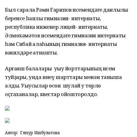
Был сарала Рәми Ғарипов исемендәге данлыҡлы
беренсе һанлы гимназия- интернаты,
республика инженер лицей- интернаты,
Әлмөхәмәтов исемендәге гимназия интернаты
һәм Сибай ҡалаһының гимназия- интернаты
вәкилдәре ҡатнашты.
Арғаяш балалары уҡыу йорттарының исем
туйҙары, унда инеү шарттары менән таныша
алды. Уҡыусылар өсөн шулай уҡ төрлө
оҫтаханалар, квестар ойошторолдо.
Автор:
Гөлнур Ишбулатова