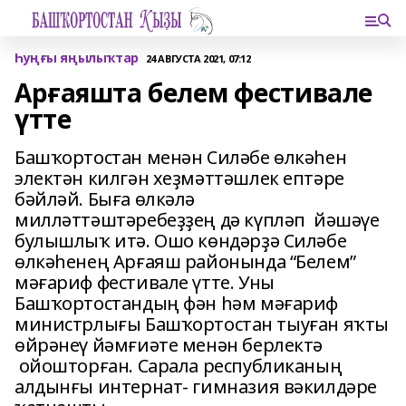
Һуңғы яңылыҡтар
24 АВГУСТА 2021, 07:12
Арғаяшта белем фестивале
үтте
Башҡортостан менән Силәбе өлкәһен
электән килгән хеҙмәттәшлек ептәре
бәйләй. Быға өлкәлә
милләттәштәребеҙҙең дә күпләп йәшәүе
булышлыҡ итә. Ошо көндәрҙә Силәбе
өлкәһенең Арғаяш районында “Белем”
мәғариф фестивале үтте. Уны
Башҡортостандың фән һәм мәғариф
министрлығы Башҡортостан тыуған яҡты
өйрәнеү йәмғиәте менән берлектә
ойошторған. Сарала республиканың
алдынғы интернат- гимназия вәкилдәре