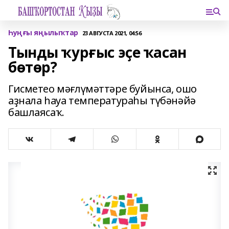
Һуңғы яңылыҡтар
23 АВГУСТА 2021, 04:56
Тынды ҡурғыс эҫе ҡасан
бөтөр?
Гисметео мәғлүмәттәре буйынса, ошо
аҙнала һауа температураһы түбәнәйә
башлаясаҡ.