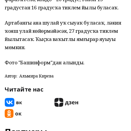
градустан 16 градусҡа тиклем йылы буласаҡ.
Артабанғы аҙна шулай уҡ сыуаҡ буласаҡ, ләкин
ҡояш улай көйҙөрмәйәсәк, 27 градусҡа тиклем
йылытасаҡ. Ҡыҫҡа ваҡытлы ямғырҙар яуыуы
мөмкин.
Фото "Башинформ"дан алынды.
Автор:
Альмира Кирәева
Читайте нас