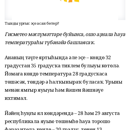
Тынды ҡурғыс эҫе ҡасан бөтөр?
Гисметео мәғлүмәттәре буйынса, ошо аҙнала һауа
температураһы түбәнәйә башлаясаҡ.
Аҙнаның тәүге яртыһында әле эҫе – көндөҙ 32
градустан 35 градусҡа тиклем булыуы көтөлә.
Йомаға көндөҙ температура 28 градусҡаса
төшәсәк, төндәр ҙә һалҡыныраҡ буласаҡ. Урыны
менән ямғыр яуыуы һәм йәшен йәшнәүе
ихтимал.
Йәйҙең һуңғы ял көндәрендә – 28 һәм 29 августа
республикала яуым-төшөмһөҙ һауа торошо
фараз ителә, көндөҙ – 20 градус, төнөн 13