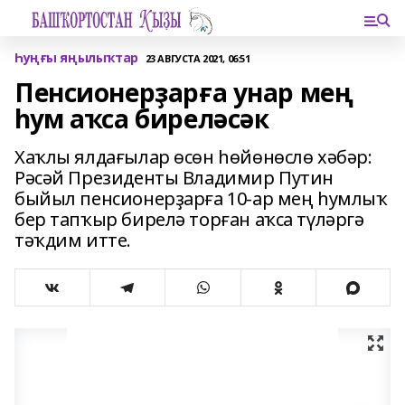
Һуңғы яңылыҡтар
23 АВГУСТА 2021, 06:51
Пенсионерҙарға унар мең
һум аҡса биреләсәк
Хаҡлы ялдағылар өсөн һөйөнөслө хәбәр:
Рәсәй Президенты Владимир Путин
быйыл пенсионерҙарға 10-ар мең һумлыҡ
бер тапҡыр бирелә торған аҡса түләргә
тәҡдим итте.