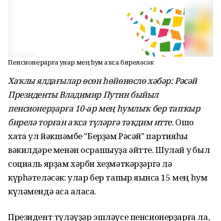
Пенсионерҙарға унар мең һум аҡса биреләсәк
Хаҡлы ялдағылар өсөн һөйөнөслө хәбәр: Рәсәй
Президенты Владимир Путин быйыл
пенсионерҙарға 10-ар мең һумлыҡ бер тапҡыр
бирелә торған аҡса түләргә тәҡдим итте.
Ошо
хаҡта ул йәкшәмбе "Берҙәм Рәсәй" партияһы
вәкилдәре менән осрашыуҙа әйтте. Шулай уҡ был
социаль ярҙам хәрби хеҙмәткәрҙәргә лә
күрһәтеләсәк: улар бер тапҡыр яҡынса 15 мең һум
күләмендә аҡса аласаҡ.
Президент түләүҙәр эшләүсе пенсионерҙарға ла,