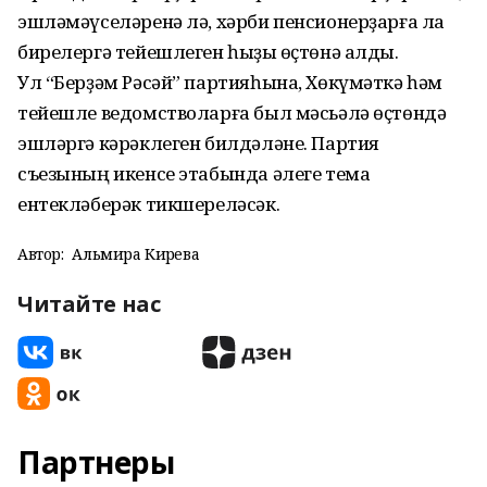
эшләмәүселәренә лә, хәрби пенсионерҙарға ла
бирелергә тейешлеген һыҙыҡ өҫтөнә алды.
Ул “Берҙәм Рәсәй” партияһына, Хөкүмәткә һәм
тейешле ведомстволарға был мәсьәлә өҫтөндә
эшләргә кәрәклеген билдәләне. Партия
съезының икенсе этабында әлеге тема
ентекләберәк тикшереләсәк.
Автор:
Альмира Кирәева
Читайте нас
Партнеры