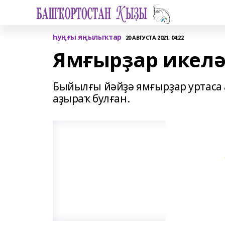
Һуңғы яңылыҡтар
20 АВГУСТА 2021, 04:22
Ямғырҙар икелә
Быйылғы йәйҙә ямғырҙар уртаса
аҙыраҡ булған.