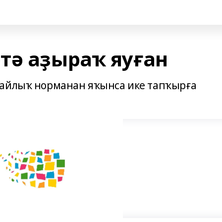
тә аҙыраҡ яуған
 айлыҡ норманан яҡынса ике тапҡырға