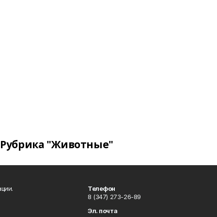
Рубрика "Животные"
ции.
Телефон
8 (347) 273-26-89
Эл. почта