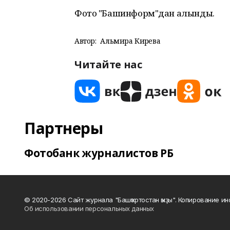
Фото "Башинформ"дан алынды.
Автор:
Альмира Кирәева
Читайте нас
Партнеры
Фотобанк журналистов РБ
© 2020-2026 Сайт журнала "Башҡортостан ҡыҙы". Копирование и
Об использовании персональных данных