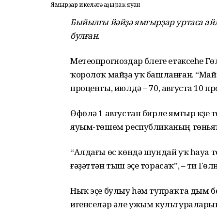
Ямғырҙар икеләтә аҙыраҡ яуған
Быйылғы йәйҙә ямғырҙар уртаса ай
булған.
Метеопрогноздар бүлеге етәксеһе Гө
ҡоролоҡ майҙа уҡ башланған. “Майҙ
проценты, июлдә – 70, августа 10 пр
Өфөлә 1 августан бирле ямғыр күҙ
яуым-төшөм республиканың төнья
“Алдағы өс көндә шундай уҡ һауа т
ғәҙәттән тыш эҫе торасаҡ”, – ти Гөл
Ныҡ эҫе булыу һәм тупраҡта дым б
игенселәр әле ужым культураларын 