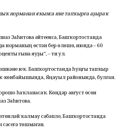
лыҡ норманан яҡынса ике тапҡырға аҙыраҡ
лназ Заһитова әйтеүенсә, Башҡортостанда
а норманың өстән бер өлөшө, июндә – 60
оценты ғына яуҙы”, – ти ул.
е төшкәне юҡ. Башҡортостанда һуңғы тапҡыр
ҡ-көнбайышында, Яңауыл районында, булған.
орошо һаҡланасаҡ. Көндәр август өсөн
наз Заһитова.
өтөнләй ҡалмау сәбәпле, Башҡортостанда
сәсеүгә төшмәгән.