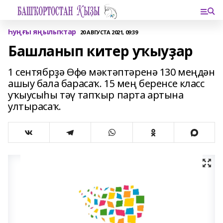
Һуңғы яңылыҡтар
20 АВГУСТА 2021, 09:39
Башланып китер уҡыуҙар
1 сентябрҙә Өфө мәктәптәренә 130 меңдән
ашыу бала барасаҡ. 15 мең беренсе класс
уҡыусыһы тәү тапҡыр парта артына
ултырасаҡ.