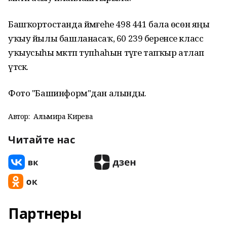
Башҡортостанда йәмғеһе 498 441 бала өсөн яңы
уҡыу йылы башланасаҡ, 60 239 беренсе класс
уҡыусыһы мәктәп тупһаһын тәүге тапҡыр атлап
үтәсәк.
Фото "Башинформ"дан алынды.
Автор:
Альмира Кирәева
Читайте нас
Партнеры