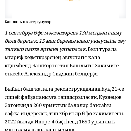
Башланып китер уҡыуҙар
1 сентябрҙә Өфө мәктәптәренә 130 меңдән ашыу
бала барасаҡ. 15 мең беренсе класс уҡыусыһы тәү
тапҡыр парта артына ултырасаҡ.
Был турала
мәғариф хеҙмәткәрҙәренең августағы ҡала
кәңәшмәһендә Башҡортостан Башлығы Хакимиәте
етәксеһе Александр Сидякин белдерҙе.
Быйыл баш ҡалала реконструкциянан һуң 21-се
лицей файҙаланыуға тапшырыласаҡ, Кузнецов
Затонында 260 урынлыҡ балалар баҡсаһы
сафҡа индереләсәк, тип хәбәр итәләр Өфө хакимиәтенән.
2022 йылда Инорс-4 биҫтәһендә 1650 урынлыҡ
мәктәп асыу планлаштырыла.