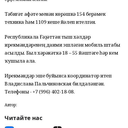
Тәбиғәт афәте менән көрәшкә 154 берәмек
техника һәм 1109 кеше йәлеп ителгән.
Республикала Ғәҙәттән тыш хәлдәр
ирекмәндәренең даими эшләгән мобиль штабы
асылды. Был хәрәкәткә 18 – 55 йәштәге һәр кем
ҡушыла ала.
Ирекмәндәр эше буйынса координатор итеп
Владислава Пальчиковская билдәләнгән.
Телефоны - +7 (996) 402-18-08.
Автор:
Читайте нас