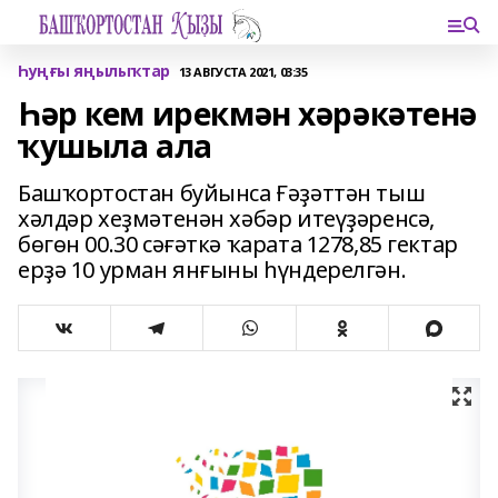
Һуңғы яңылыҡтар
13 АВГУСТА 2021, 03:35
Һәр кем ирекмән хәрәкәтенә
ҡушыла ала
Башҡортостан буйынса Ғәҙәттән тыш
хәлдәр хеҙмәтенән хәбәр итеүҙәренсә,
бөгөн 00.30 сәғәткә ҡарата 1278,85 гектар
ерҙә 10 урман янғыны һүндерелгән.