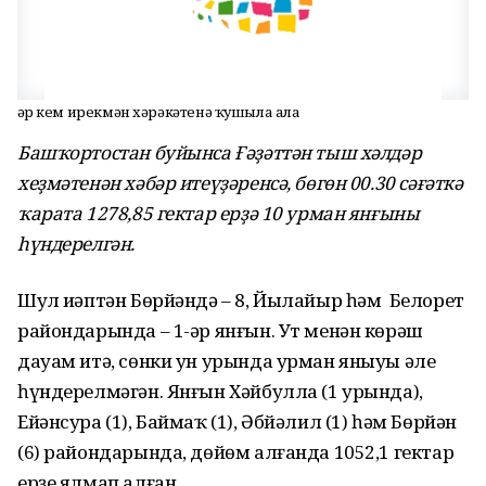
Һәр кем ирекмән хәрәкәтенә ҡушыла ала
Башҡортостан буйынса Ғәҙәттән тыш хәлдәр
хеҙмәтенән хәбәр итеүҙәренсә, бөгөн 00.30 сәғәткә
ҡарата 1278,85 гектар ерҙә 10 урман янғыны
һүндерелгән.
Шул иҫәптән Бөрйәндә – 8, Йылайыр һәм Белорет
райондарында – 1-әр янғын. Ут менән көрәш
дауам итә, сөнки ун урында урман яныуы әле
һүндерелмәгән. Янғын Хәйбулла (1 урында),
Ейәнсура (1), Баймаҡ (1), Әбйәлил (1) һәм Бөрйән
(6) райондарында, дөйөм алғанда 1052,1 гектар
ерҙе ялмап алған.