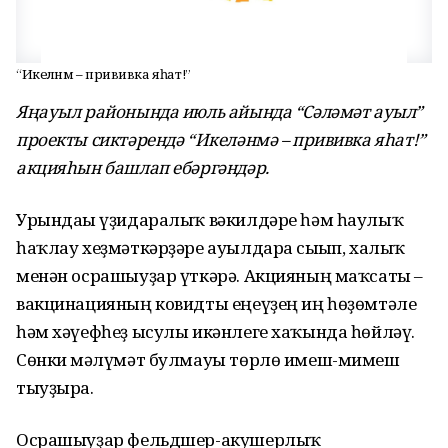
“Икеләнмә – прививка яһат!”
Яңауыл районында июль айында “Сәләмәт ауыл”
проекты сиктәрендә “Икеләнмә – прививка яһат!”
акцияһын башлап ебәргәндәр.
Урындағы үҙидаралыҡ вәкилдәре һәм һаулыҡ
һаҡлау хеҙмәткәрҙәре ауылдарға сығып, халыҡ
менән осрашыуҙар үткәрә. Акцияның маҡсаты –
вакцинацияның ковидты еңеүҙең иң һөҙөмтәле
һәм хәүефһеҙ ысулы икәнлеге хаҡында һөйләү.
Сөнки мәғлүмәт булмауы төрлө имеш-мимеш
тыуҙыра.
Осрашыуҙар фельдшер-акушерлыҡ