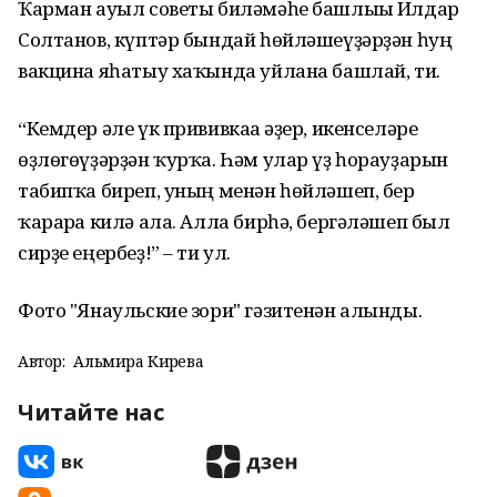
Ҡарман ауыл советы биләмәһе башлығы Илдар
Солтанов, күптәр бындай һөйләшеүҙәрҙән һуң
вакцина яһатыу хаҡында уйлана башлай, ти.
“Кемдер әле үк прививкаға әҙер, икенселәре
өҙлөгөүҙәрҙән ҡурҡа. Һәм улар үҙ һорауҙарын
табипҡа биреп, уның менән һөйләшеп, бер
ҡарарға килә ала. Алла бирһә, бергәләшеп был
сирҙе еңербеҙ!” – ти ул.
Фото "Янаульские зори" гәзитенән алынды.
Автор:
Альмира Кирәева
Читайте нас