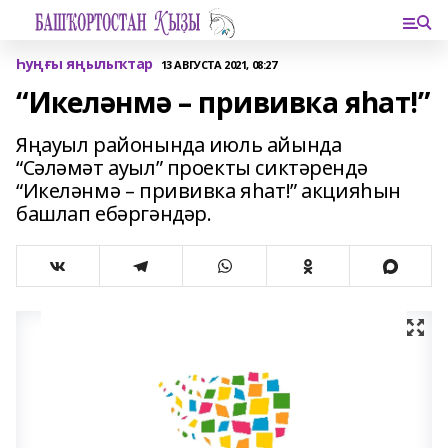
Һуңғы яңылыҡтар
13 АВГУСТА 2021, 08:27
“Икеләнмә – прививка яһат!”
Яңауыл районында июль айында
“Сәләмәт ауыл” проекты сиктәрендә
“Икеләнмә – прививка яһат!” акцияһын
башлап ебәргәндәр.