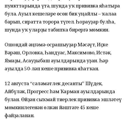
пункттарында үтә, шунда уҡ прививка яһатырға
була. Ауыл кешеләре өсөн бик уңайлы – ҡалаға
барып, сиратта торорға түгел. Һорауҙар булһа,
шунда уҡ уларҙы табипҡа бирергә мөмкин.
Ошондай әңгәмә-осрашыуҙар Мәсәғүт, Иҫке
Вәрәш, Орловка, Һандуғас, Максимово, Истәк,
Ямаҙы, Асауҙыбаш ауылдарында уҙған. Һәр
ауылда 50-ләп кеше прививка яһатҡан.
12 августа “сәләмәтлек десанты” Шүдек,
Айбүләк, Прогресс һәм Ҡарман ауылдарында
булған. Өйҙән сыҡмай тиерлек прививка эшләтеү
мөмкинлегенән өлкән йәштәге 45 кеше
файҙаланған.