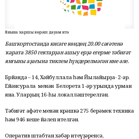
Янғынға ҡаршы көрәш дауам итә
Башҡортостанда кисәге көндөң 20.00 сәғәтенә
ҡарата 3850 гектарҙан ашыу ерҙә егерме тәбиғәт
янғыны аҙағына тиклем һүндерелмәгән ине әле.
Бөрйәндә – 14, Хәйбуллала һәм Йылайырҙа- 2-әр.
Ейәнсурала менән Белорета 1-әр урында урман
яна. Уларҙың 16-һы локалләштерелгән.
Тәбиғәт афәте менән көрәшкә 275 берәмек техника
һәм 946 кеше йәлеп ителгән.
Оператив штабтан хәбәр итеүҙәренсә,