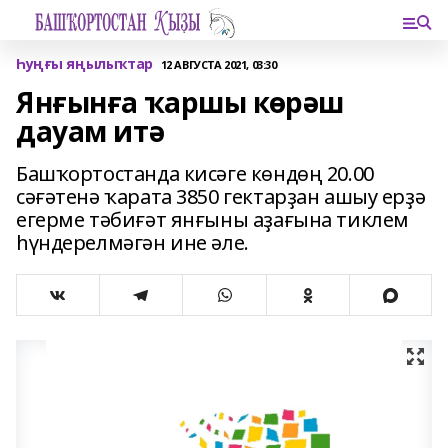
Һуңғы яңылыҡтар
12 АВГУСТА 2021, 03:30
Янғынға ҡаршы көрәш
дауам итә
Башҡортостанда кисәге көндөң 20.00
сәғәтенә ҡарата 3850 гектарҙан ашыу ерҙә
егерме тәбиғәт янғыны аҙағына тиклем
һүндерелмәгән ине әле.