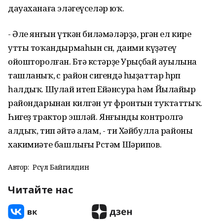
дауаханаға эләгеүселәр юҡ.
- Әле янғын үткән биләмәләрҙә, өргән ел кире
утты тоҡандырмаһын өсөн, даими күҙәтеү
ойошторолған. Бөтә көстәрҙе Урыҫбай ауылына
ташланыҡ, өс район сигендә һыҙаттар һөрөп
һалдыҡ. Шулай итеп Ейәнсура һәм Йылайыр
райондарынан килгән ут фронтын туҡтаттыҡ.
Һигеҙ трактор эшләй. Янғынды контролгә
алдыҡ, тип әйтә алам, - ти Хәйбулла районы
хакимиәте башлығы Рөстәм Шәрипов.
Автор:
Рәсүл Байгилдин
Читайте нас