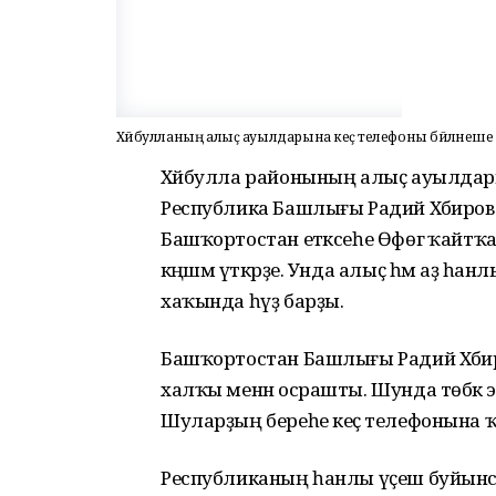
Хәйбулланың алыҫ ауылдарына кеҫә телефоны бәйләнеше к
Хәйбулла районының алыҫ ауылдары
Республика Башлығы Радий Хәбиров 
Башҡортостан етәксеһе Өфөгә ҡайтҡ
кәңәшмә үткәрҙе. Унда алыҫ һәм аҙ һа
хаҡында һүҙ барҙы.
Башҡортостан Башлығы Радий Хәбир
халҡы менән осрашты. Шунда төбәк э
Шуларҙың береһе кеҫә телефонына 
Республиканың һанлы үҫеш буйынса