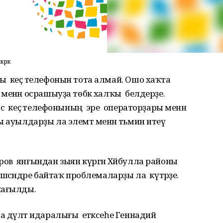
әрәк
 кеҫә телефонын тота алмай. Ошо хаҡта
менән осрашыуҙа төбәк халҡы белдерҙе.
ас кеҫә телефонының эре операторҙары менән
нлы ауылдарҙы ла элемтә менән тәьмин итеү
ов янғындан зыян күргән Хәйбулла районы
шсәндәре байтаҡ проблемаларҙы ла күтәрҙе.
ҡағылды.
 дәүләт идаралығы етәксеһе Геннадий