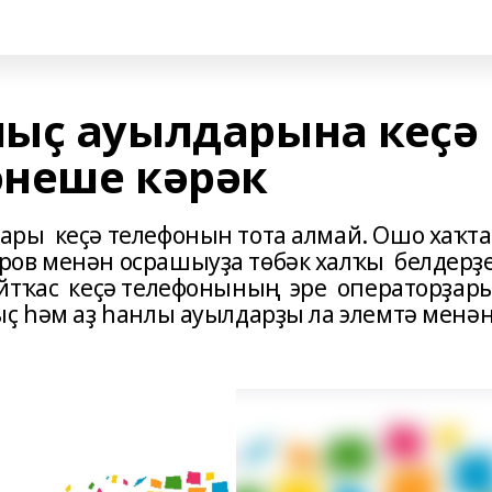
ыҫ ауылдарына кеҫә
неше кәрәк
ары кеҫә телефонын тота алмай. Ошо хаҡта
ов менән осрашыуҙа төбәк халҡы белдерҙе
айтҡас кеҫә телефонының эре операторҙар
ыҫ һәм аҙ һанлы ауылдарҙы ла элемтә менә