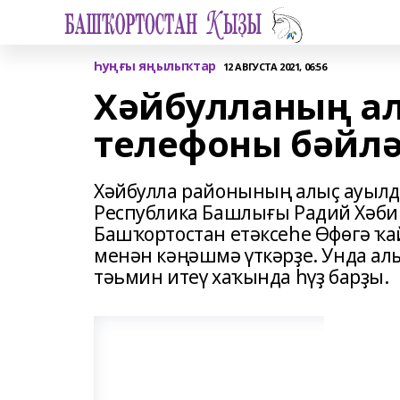
Һуңғы яңылыҡтар
12 АВГУСТА 2021, 06:56
Хәйбулланың ал
телефоны бәйлә
Хәйбулла районының алыҫ ауылд
Республика Башлығы Радий Хәбир
Башҡортостан етәксеһе Өфөгә ҡ
менән кәңәшмә үткәрҙе. Унда ал
тәьмин итеү хаҡында һүҙ барҙы.