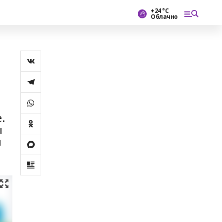
+24 °С
Облачно
.
ы
н