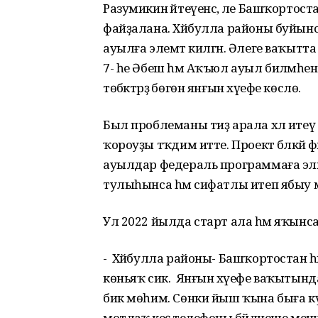
Разумикин әйтеүенсә, әле Башҡортос
файҙалана. Хәйбулла районы буйынс
ауылға элемтә килгән. Әлеге ваҡыт
7- һе Әбеш һәм Аҡъюл ауыл биләмәһен
төбәктәрҙә бөгөн янғын хәүефе көслө.
Был проблеманы тиҙ арала хәл итеү ө
ҡороуҙы тәҡдим итте. Проект бәләкәй 
ауылдар федераль программаға эләгә 
тулыһынса һәм сифатлы итеп ябыу 
Ул 2022 йылда старт ала һәм яҡынса 
- Хәйбулла районы- Башҡортостан 
көньяҡ сик. Янғын хәүефе ваҡытында
бик мөһим. Сөнки йыш ҡына быға күрш
мотлаҡ кеҫә телефоны бәйләнеше менән