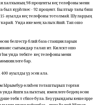
тан халҡының 98 проценты кеҫә телефоны менән
а был күрһәткес - 92 процент. Былтыр тағы биш
та 15 ауылда кеҫә телефоны тотолмай. Шуларҙың
ә ҡарай. Унда ике мең халыҡ йәшәй. Тап ошо
сөн белгестәр бәләкәй база станцияларын
финанс сығымдар талап итә. Киләсәктә ошо
һәм унда төбәкте кеҫә телефоны менән
мөмкинлеге бар.
400 ауылды үҙ эсенә ала.
һәм Ырымбур өлкәһен тоташтырып торған
 унда йәшәгән халыҡтың именлеге беҙҙең өсөн
е төбәк тә сәбәпсе була. Беҙ урындағы кешеләрҙе
 тәьмин итергә тейешбеҙ, - тине Радий Хәбиров.