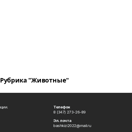
Рубрика "Животные"
ции.
Телефон
8 (347) 273-26-89
Эл. почта
bashkizi2022@mail.ru