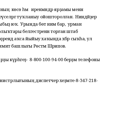
ның көсө һәм ирекмәндәр ярҙамы менән
үселәргә туҡланыу ойошторолған. Ниндәйҙер
ыҙ юҡ. Урында бөтә нимә бар, урман
трлыҡтары белгестәренән торған штаб
рҙәрендә аҡса йыйыу хаҡында хәбәр сыҡһа, ул
кимиәт башлығы Рөстәм Шәрипов.
рҙы күрһәгеҙ- 8-800-100-94-00 берҙәм телефоны
истрлығының диспетчер хеҙмәте-8-347-218-