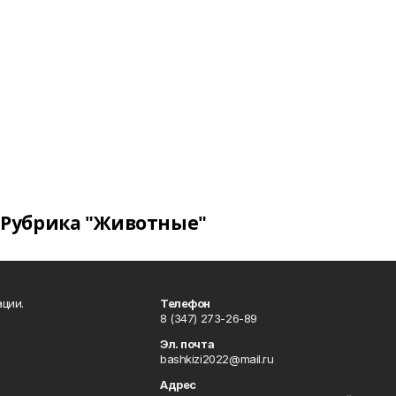
Рубрика "Животные"
ции.
Телефон
8 (347) 273-26-89
Эл. почта
bashkizi2022@mail.ru
Адрес