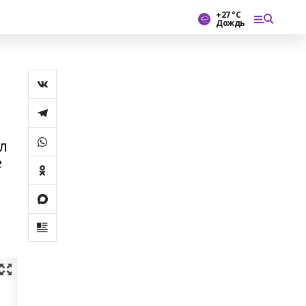
+27 °С
Дождь
л
е