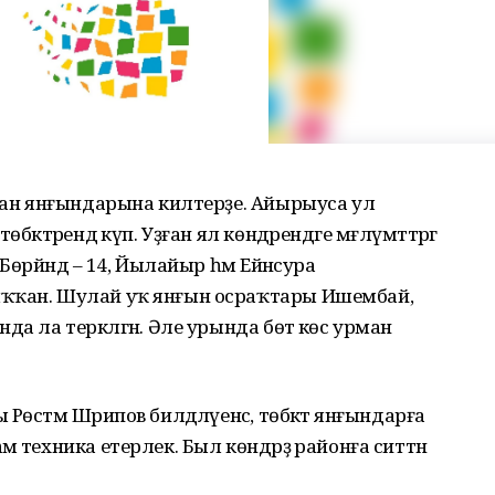
рман янғындарына килтерҙе. Айырыуса ул
әктәрендә күп. Уҙған ял көндәрендәге мәғлүмәттәргә
өрйәндә – 14, Йылайыр һәм Ейәнсура
ыҡҡан. Шулай уҡ янғын осраҡтары Ишембай,
да ла теркәлгән. Әле урында бөтә көс урман
өстәм Шәрипов билдәләүенсә, төбәктә янғындарға
 техника етерлек. Был көндәрҙә районға ситтән