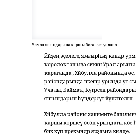
Урман янғындарына ҡаршы бөтә көс туплана
Йәйҙең эҫелеге, ямғырһыҙ көндәр у
ҡоролоҡтан ыҙа сиккән Урал арьяғы төб
ҡарағанда , Хәйбулла районында өс, Б
райондарында икешәр урында ут с
Учалы, Баймаҡ, Күгәрсен райондарын
янғындарын һүндереүгә йүнәлтелгән.
Хәйбулла районы хакимиәте башлығы Р
ҡаршы көрәшеү өсөн урындағы көс һәм
бик күп ирекмәндәр ярҙамға килде.