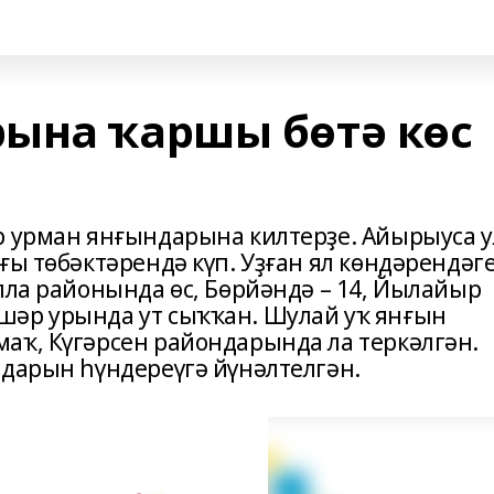
ына ҡаршы бөтә көс
р урман янғындарына килтерҙе. Айырыуса у
ғы төбәктәрендә күп. Уҙған ял көндәрендәг
лла районында өс, Бөрйәндә – 14, Йылайыр
шәр урында ут сыҡҡан. Шулай уҡ янғын
аҡ, Күгәрсен райондарында ла теркәлгән.
ндарын һүндереүгә йүнәлтелгән.