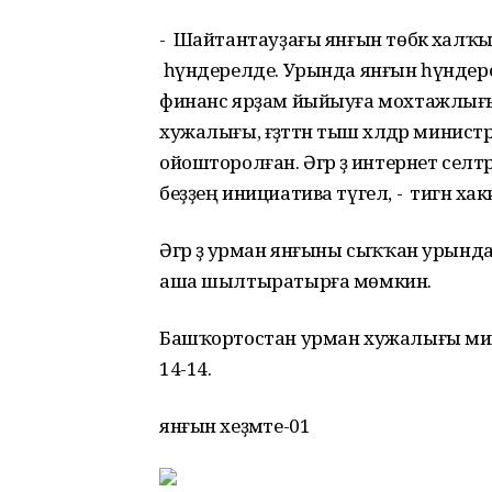
- Шайтантауҙағы янғын төбәк халҡы
һүндерелде. Урында янғын һүндере
финанс ярҙам йыйыуға мохтажлығыб
хужалығы, ғәҙәттән тыш хәлдәр минис
ойошторолған. Әгәр ҙә интернет селтә
беҙҙең инициатива түгел, - тигән ха
Әгәр ҙә урман янғыны сыҡҡан урында
аша шылтыратырға мөмкин.
Башҡортостан урман хужалығы мин
14-14.
янғын хеҙмәте-01