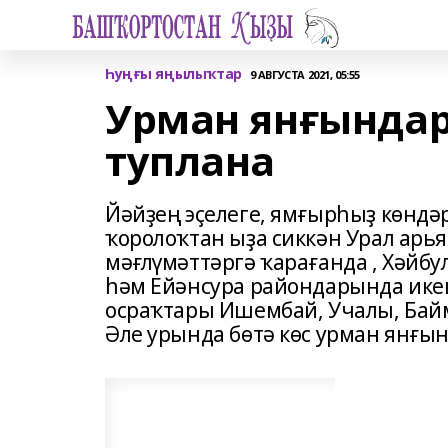
Һуңғы яңылыҡтар
9 АВГУСТА 2021, 05:55
Урман янғындар
туплана
Йәйҙең эҫелеге, ямғырһыҙ көндә
ҡоролоҡтан ыҙа сиккән Урал арья
мәғлүмәттәргә ҡарағанда , Хәйбу
һәм Ейәнсура райондарында ике
осраҡтары Ишембай, Учалы, Байм
Әле урында бөтә көс урман янғы