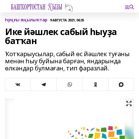
Һуңғы яңылыҡтар
9 АВГУСТА 2021, 06:35
Ике йәшлек сабый һыуҙа
батҡан
Ҡотҡарыусылар, сабый өс йәшлек туғаны
менән һыу буйына барған, яндарында
өлкәндәр булмаған, тип фаразлай.