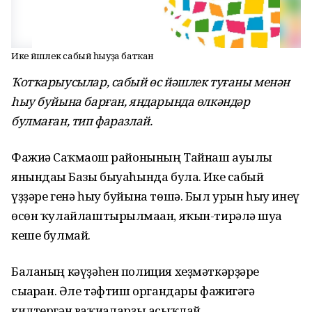
Ике йәшлек сабый һыуҙа батҡан
Ҡотҡарыусылар, сабый өс йәшлек туғаны менән
һыу буйына барған, яндарында өлкәндәр
булмаған, тип фаразлай.
Фажиғә Саҡмағош районының Тайнаш ауылы
янындағы Базы быуаһында була. Ике сабый
үҙҙәре генә һыу буйына төшә. Был урын һыу инеү
өсөн ҡулайлаштырылмаған, яҡын-тирәлә шуға
кеше булмай.
Баланың кәүҙәһен полиция хеҙмәткәрҙәре
сығарған. Әле тәфтиш органдары фажигәгә
килтергән ваҡиғаларҙы асыҡлай.