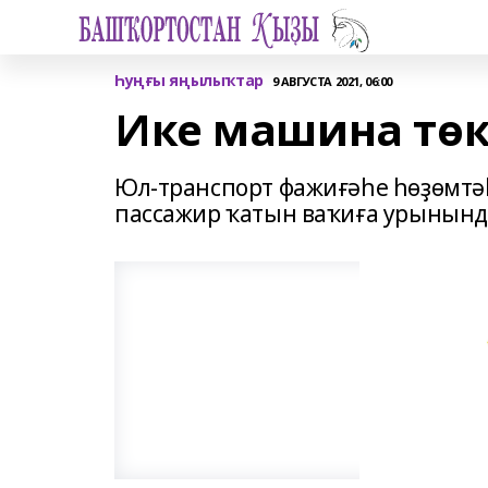
Һуңғы яңылыҡтар
9 АВГУСТА 2021, 06:00
Ике машина тө
Юл-транспорт фажиғәһе һөҙөмтәһ
пассажир ҡатын ваҡиға урынынд