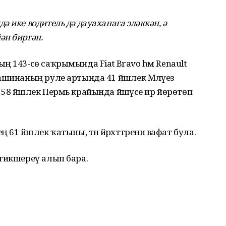
 ике водитель дә дауаханаға эләккән, ә
ән биргән.
ң 143-сө саҡрымында Fiat Bravo һәм Renault
ашинаның руле артында 41 йәшлек Мәләүез
58 йәшлек Пермь крайында йәшәүсе ир йөрөтөп
1 йәшлек ҡатыны, тән йәрәхәттәренән вафат була.
тикшереү алып бара.