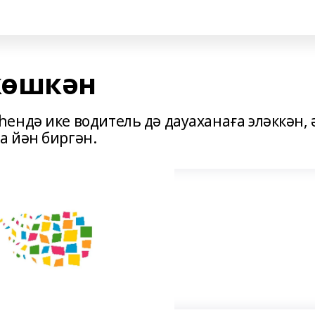
көшкән
ендә ике водитель дә дауаханаға эләккән, 
а йән биргән.