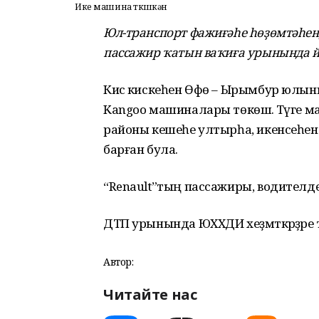
Ике машина төкөшкән
Юл-транспорт фажиғәһе һөҙөмтәһендә
пассажир ҡатын ваҡиға урынында й
Кисә кискеһен Өфө – Ырымбур юлыны
Kangoo машиналары төкөшә. Тәүге м
районы кешеһе ултырһа, икенсеһен 
барған була.
“Renault”тың пассажиры, водителдең 6
ДТП урынында ЮХХДИ хеҙмәткәрҙәре 
Автор:
Читайте нас