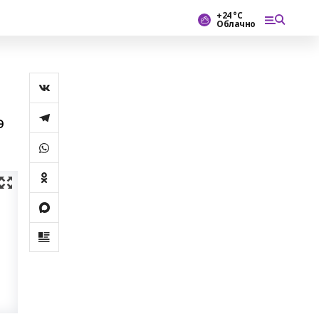
+24 °С
Облачно
ә