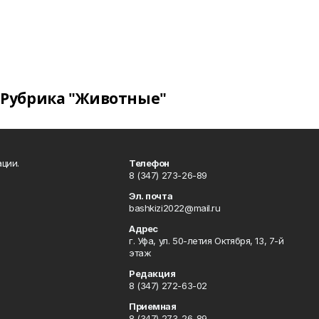
Рубрика "Животные"
ции.
Телефон
8 (347) 273-26-89
Эл. почта
bashkizi2022@mail.ru
Адрес
г. Уфа, ул. 50-летия Октября, 13, 7-й
этаж
Редакция
8 (347) 272-63-02
Приемная
8 (347) 273-26-89