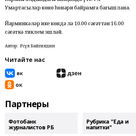
Умартасылар көнө һөнәри байрамға бағышлана.
Йәрминкәләр ике көндә лә 10.00 сәғәттән 16.00
сәғәткә тиклем эшләй.
Автор:
Рәсүл Байгилдин
Читайте нас
Партнеры
Фотобанк
Рубрика "Еда и
журналистов РБ
напитки"