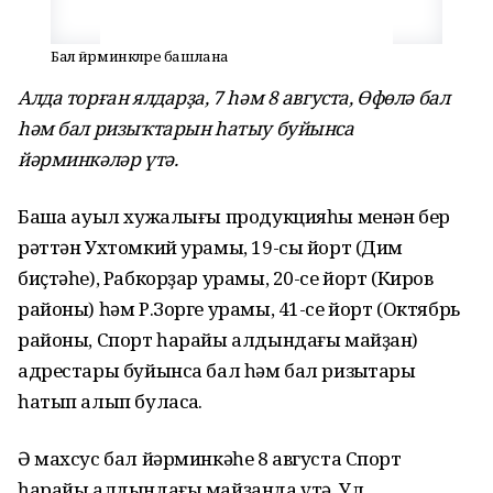
Бал йәрминкәләре башлана
Алда торған ялдарҙа, 7 һәм 8 августа, Өфөлә бал
һәм бал ризыҡтарын һатыу буйынса
йәрминкәләр үтә.
Башҡа ауыл хужалығы продукцияһы менән бер
рәттән Ухтомкий урамы, 19-сы йорт (Дим
биҫтәһе), Рабкорҙар урамы, 20-се йорт (Киров
районы) һәм Р.Зорге урамы, 41-се йорт (Октябрь
районы, Спорт һарайы алдындағы майҙан)
адрестары буйынса бал һәм бал ризыҡтары
һатып алып буласаҡ.
Ә махсус бал йәрминкәһе 8 августа Спорт
һарайы алдындағы майҙанда үтә. Ул