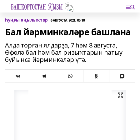
Һуңғы яңылыҡтар
6 АВГУСТА 2021, 05:10
Бал йәрминкәләре башлана
Алда торған ялдарҙа, 7 һәм 8 августа,
Өфөлә бал һәм бал ризыҡтарын һатыу
буйынса йәрминкәләр үтә.