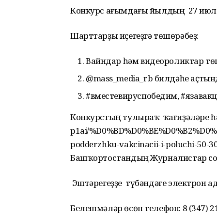
Конкурс ағымдағы йылдың 27 июлен
Шарттарҙы иҫегеҙгә төшөрәбеҙ:
Вайндар һәм видеороликтар тө
@mass_media_rb билдәһе аҫтынд
#вместевируспобедим, #язавак
Конкурстың тулыраҡ ҡағиҙәләре һәм
p1ai/%D0%BD%D0%BE%D0%B2%D0%BE
podderzhku-vakcinacii-i-poluchi-50
Башҡортостандың Журналистар со
Эштәрегеҙҙе түбәндәге электрон адр
Белешмәләр өсөн телефон: 8 (347) 21