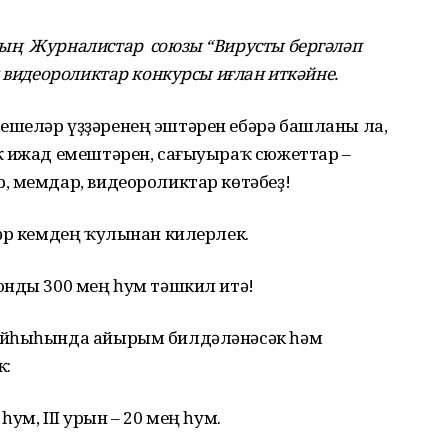
ың Журналистар союзы “Вирусты бергәләп
м видеороликтар конкурсы иғлан иткәйне.
шеләр үҙҙәренең эштәрен ебәрә башланы ла,
ҡ ижад емештәрен, сағыуыраҡ сюжеттар –
, мемдар, видеороликтар көтәбеҙ!
әр кемдең ҡулынан килерлек.
онды 300 мең һум тәшкил итә!
айһыһында айырым билдәләнәсәк һәм
ҡ:
 һум, III урын – 20 мең һум.