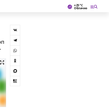
+25 °С
Облачно
әп
.