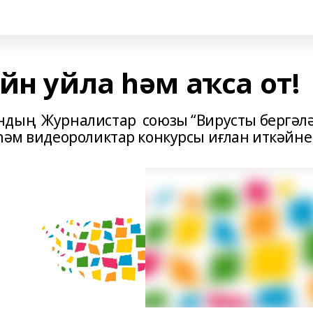
йн уйла һәм аҡса от!
ндың Журналистар союзы “Вирусты бергәл
 һәм видеороликтар конкурсы иғлан иткәйне