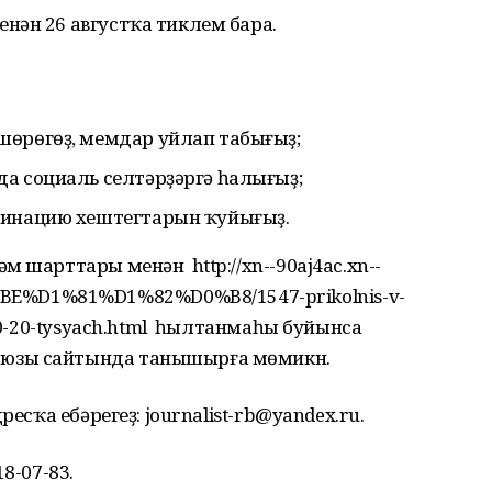
ән 26 августҡа тиклем бара.
шөрөгөҙ, мемдар уйлап табығыҙ;
а социаль селтәрҙәргә һалығыҙ;
цинацию хештегтарын ҡуйығыҙ.
 шарттары менән http://xn--90aj4ac.xn--
%D1%81%D1%82%D0%B8/1547-prikolnis-v-
-30-20-tysyach.html һылтанмаһы буйынса
юзы сайтында танышырға мөмикн.
есҡа ебәрегеҙ: journalist-rb@yandex.ru.
8-07-83.