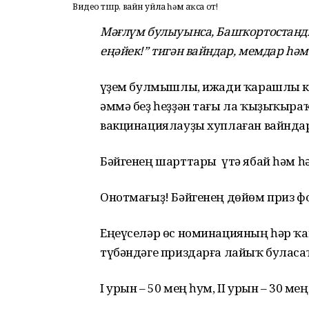
Видео төшөр, вайн уйла һәм аҡса от!
Мәғлүм булыуынса, Башҡортостанд
еңәйек!” тигән вайндар, мемдар һә
Әүҙем булмышлы, ижади ҡарашлы ке
әммә беҙ һеҙҙән тағы ла ҡыҙыҡыра
вакцинациялауҙы хуплаған вайндар
Бәйгенең шарттары үтә ябай һәм һ
Онотмағыҙ! Бәйгенең дөйөм приз ф
Еңеүселәр өс номинацияның һәр ҡ
түбәндәге приздарға лайыҡ буласа
I урын – 50 мең һум, II урын – 30 мең