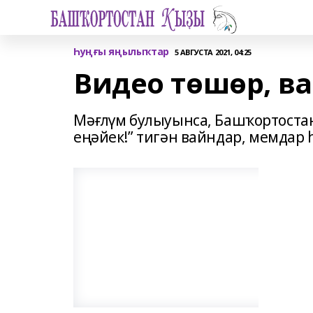
Һуңғы яңылыҡтар
5 АВГУСТА 2021, 04:25
Видео төшөр, ва
Мәғлүм булыуынса, Башҡортоста
еңәйек!” тигән вайндар, мемдар