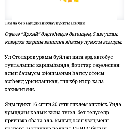
Тағы ла бер вакцинациялау пункты асылды
Өфөлә “Яркий” биҫтәһендә бөгөндән, 5 августан,
ковидҡа ҡаршы вакцина яһатыу пункты асылды.
Ул Столяров урамы буйлап ингән ерҙә, автобус
туҡталышы ҡаршыһында, йорттар төҙөлөшөн
алып барыусы ойошманың һатыу офисы
эргәһендә урынлашҡан, тип хәбәр итәләр ҡала
хакимиәтенән.
Яңы пункт 16 сәғәттән 20 сәғәткә тиклем эшләйәсәк. Унда
урындағы халыҡ ҡына түгел, бөтә теләүселәр
прививка яһата ала. Бының өсөн үҙең менән
паспорт, медицина полисы, СНИЛС булыу