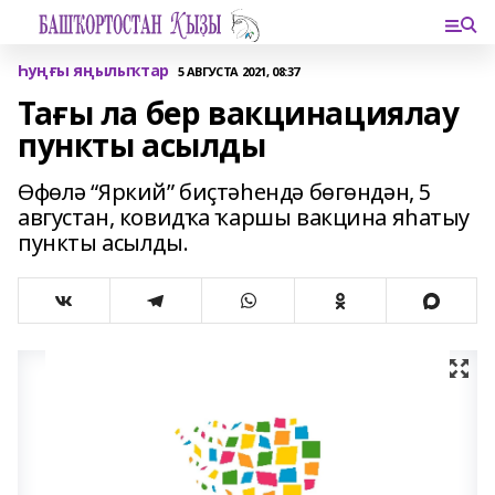
Һуңғы яңылыҡтар
5 АВГУСТА 2021, 08:37
Тағы ла бер вакцинациялау
пункты асылды
Өфөлә “Яркий” биҫтәһендә бөгөндән, 5
августан, ковидҡа ҡаршы вакцина яһатыу
пункты асылды.