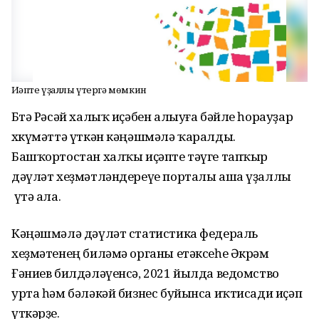
Иҫәпте үҙаллы үтергә мөмкин
Бөтә Рәсәй халыҡ иҫәбен алыуға бәйле һорауҙар
хөкүмәттә үткән кәңәшмәлә ҡаралды.
Башҡортостан халҡы иҫәпте тәүге тапҡыр
дәүләт хеҙмәтләндереүе порталы аша үҙаллы
үтә ала.
Кәңәшмәлә дәүләт статистика федераль
хеҙмәтенең биләмә органы етәксеһе Әкрәм
Ғәниев билдәләүенсә, 2021 йылда ведомство
урта һәм бәләкәй бизнес буйынса иҡтисади иҫәп
үткәрҙе.