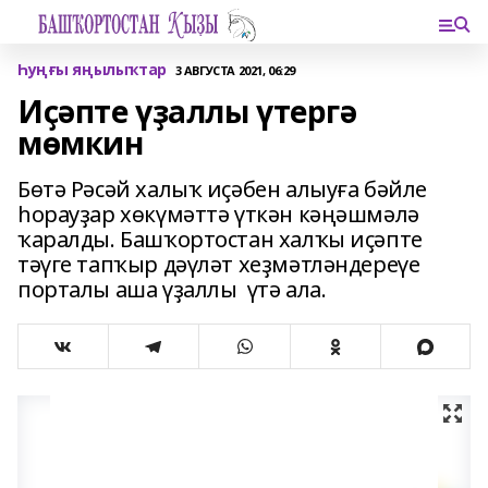
Һуңғы яңылыҡтар
3 АВГУСТА 2021, 06:29
Иҫәпте үҙаллы үтергә
мөмкин
Бөтә Рәсәй халыҡ иҫәбен алыуға бәйле
һорауҙар хөкүмәттә үткән кәңәшмәлә
ҡаралды. Башҡортостан халҡы иҫәпте
тәүге тапҡыр дәүләт хеҙмәтләндереүе
порталы аша үҙаллы үтә ала.