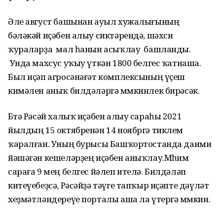
Әле август башынан ауыл хужалығының
бәләкәй иҫәбен алыу сиктәрендә, шәхси
ҡураларҙа мал һанын асыҡлау башланды.
Унда махсус уҡыу үткән 1800 белгес ҡатнаша.
Был иҫәп агросәнәғәт комплексының үҫеш
кимәлен аныҡ билдәләргә мөмкинлек бирәсәк.
Бөтә Рәсәй халыҡ иҫәбен алыу сараһы 2021
йылдың 15 октябренән 14 ноябргә тиклем
ҡаралған. Уның бурысы Башҡортостанда даими
йәшәгән кешеләрҙең иҫәбен аныҡлау.Мөһим
сараға 9 мең белгес йәлеп ителә. Билдәләп
китеүебеҙсә, Рәсәйҙә тәүге тапҡыр иҫәпте дәүләт
хеҙмәтләндереүе порталы аша ла үтергә мөмкин.