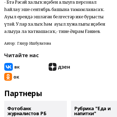
- Бөтә Рәсәй халыҡ иҫәбен алыуға персонал
һайлау эше сентябрь башына тамамланасаҡ.
Ауыл ерендә эшләгән белгестәр ике бурысты
үтәй. Улар халыҡ һәм ауыл хужалығы иҫәбен
алыуҙа ла ҡатнашасаҡ,- тине Әкрәм Ғәниев.
Автор:
Гөлнур Ишбулатова
Читайте нас
Партнеры
Фотобанк
Рубрика "Еда и
журналистов РБ
напитки"