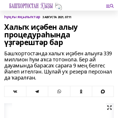
Һуңғы яңылыҡтар
3 АВГУСТА 2021, 07:11
Халыҡ иҫәбен алыу
процедураһында
үҙгәрештәр бар
Башҡортостанда халыҡ иҫәбен алыуға 339
миллион һум аҡса тотонола. Бер ай
дауамында барасаҡ сараға 9 мең белгес
йәлеп ителгән. Шулай уҡ резерв персонал
да ҡаралған.