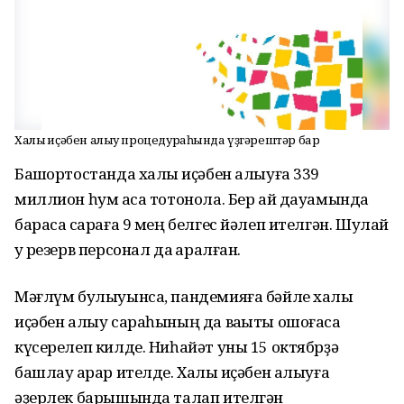
Халыҡ иҫәбен алыу процедураһында үҙгәрештәр бар
Башҡортостанда халыҡ иҫәбен алыуға 339
миллион һум аҡса тотонола. Бер ай дауамында
барасаҡ сараға 9 мең белгес йәлеп ителгән. Шулай
уҡ резерв персонал да ҡаралған.
Мәғлүм булыуынса, пандемияға бәйле халыҡ
иҫәбен алыу сараһының да ваҡыты ошоғаса
күсерелеп килде. Ниһайәт уны 15 октябрҙә
башлау ҡарар ителде. Халыҡ иҫәбен алыуға
әҙерлек барышында талап ителгән