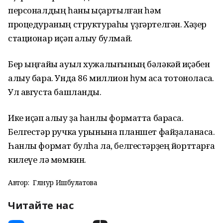
персоналдың һаны ҡыҫҡартылған һәм
процедураның структураһы үҙгәртелгән. Хәҙер
стационар иҫәп алыу булмай.
Бер ыңғайы ауыл хужалығының бәләкәй иҫәбен
алыу бара. Унда 86 миллион һум аҡса тотоноласаҡ.
Ул августа башланды.
Ике иҫәп алыу ҙа һанлы форматта барасаҡ.
Белгестәр ручка урынына планшет файҙаланасаҡ.
Һанлы формат булһа ла, белгестәрҙең йорттарға
килеүе лә мөмкин.
Автор:
Гөлнур Ишбулатова
Читайте нас