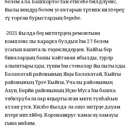
белем ала. Башҡортостан етәксеһе билдәләүенсә,
йылы көндәрҙә белем усаҡтарын тәртипкә килтереү
тәү торған бурыстарҙың береһе.
-2021 йылда беҙ мәктәптәрҙең ремонтына
комплекслы ҡарарға булдыҡ һәм 27 белем
усағын капиталь төҙөкләндерҙек. Ҡайһы бер
биналарҙың башы ҡайтанан ябылды, тәҙрәләр
алыштырылды, түшәм һәм стеналар йылытылды.
Балаҡатай районының Яңы Балаҡатай, Ҡыйғы
районының Үрге Ҡыйғы, Учалы районының
Ахун, Бөрйән районының Иҫке Муса һәм башҡа
төбәктәрҙә балалар яңыртылған мәктәп тупһаһын
атлап үтәсәк. Киләһе йылда ла ошо эштәрҙе дауам
итергә ниәтләйбеҙ. Коронавирус ҡамасауламауы
ғына мөһим.