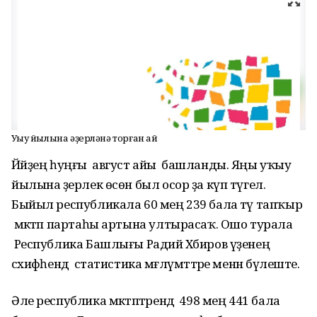
Уҡыу йылына әҙерләнә торған ай
Йәйҙең һуңғы август айы башланды. Яңы уҡыу
йылына әҙерлек өсөн был осор ҙа күп түгел.
Быйыл республикала 60 мең 239 бала тәү тапҡыр
мәктәп партаһы артына ултырасаҡ. Ошо турала
Республика Башлығы Радий Хәбиров үҙенең
сәхифәһендә статистика мәғлүмәттәре менән бүлеште.
Әле республика мәктәптәрендә 498 мең 441 бала