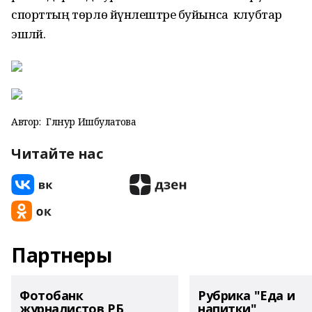
спорттың төрлө йүнәлештәре буйынса клубтар
эшләй.
Автор:
Гөлнур Ишбулатова
Читайте нас
Партнеры
Фотобанк
Рубрика "Еда и
журналистов РБ
напитки"