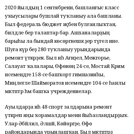
2020 йылдың 1 сентябренән, башланғыс класс
уҡыусылары бушлай туҡланыу ала башланы.
Был федераль бюджет иҫәбенә булғанлыҡтан,
билдәле бер талаптар бар. Ашханаларҙың
барыһы ла бындай көсөргәнешкә әҙер түгел ине.
Шуға күрә беҙ 280 туҡланыу урындарында
ремонт үткәрҙек. Был иһә Ағиҙел, Межгорье,
Салауат ҡалалары, Өфөнөң 24-се, Мостай Кәрим
исемендәге 158-се башҡорт гимназияһы,
Миңлеғәле Шайморатов исемендәге 104-се һанлы
мәктәптәр һәм башҡа учреждениелар.
Ауылдарҙа иһә 48 спорт залдарына ремонт
үткәреп яңы ҡорамалдар менән йыһазландырҙыҡ.
Улар Әбйәлил, Әлшәй, Көйөргәҙе, Өфө
райондарында урынлашҡан. Был мәктәптәрҙә