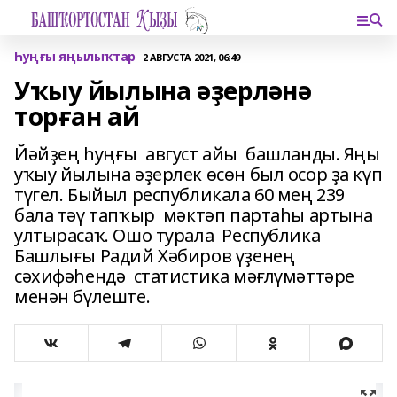
Һуңғы яңылыҡтар
2 АВГУСТА 2021, 06:49
Уҡыу йылына әҙерләнә
торған ай
Йәйҙең һуңғы август айы башланды. Яңы
уҡыу йылына әҙерлек өсөн был осор ҙа күп
түгел. Быйыл республикала 60 мең 239
бала тәү тапҡыр мәктәп партаһы артына
ултырасаҡ. Ошо турала Республика
Башлығы Радий Хәбиров үҙенең
сәхифәһендә статистика мәғлүмәттәре
менән бүлеште.