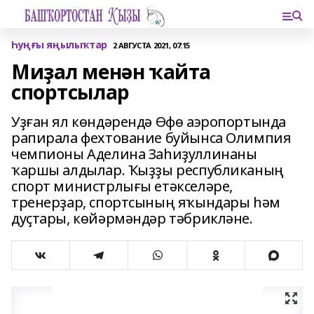
Һуңғы яңылыҡтар
2 АВГУСТА 2021, 07:15
Миҙал менән ҡайта
спортсылар
Уҙған ял көндәрендә Өфө аэропортында
рапирала фехтование буйынса Олимпия
чемпионы Аделина Заһиҙуллинаны
ҡаршы алдылар. Ҡыҙҙы республиканың
спорт министрлығы етәкселәре,
тренерҙар, спортсының яҡындары һәм
дуҫтары, көйәрмәндәр тәбрикләне.