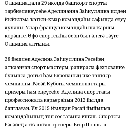
Олимпиадала 29 июлдә башҡорт спорты
тәрбиәләнеүсеһе Аделинаина Заһиҙуллина илдең
йыйылма ҡатын-ҡыҙҙар командаһы сафында еңеү
яуланы. Улар француз командаһына ҡаршы
көрәште. Өфө спортсыһы өсөн был әлегә тәүге
Олимпия алтыны.
28 йәшлек Аделина Заһиҙуллина Рәсәйҙең
атҡаҙанған спорт мастеры, рапирала фехтование
буйынса донъя һәм Европаның ике тапҡыр
чемпионы, Рәсәй Кубогы чемпионаттары
призеры һәм еңеүсеһе. Аделина спорттағы
профессиональ карьераһын 2012 йылда
башлаған. Ул 2015 йылдан Рәсәй йыйылма
командаһының төп составына ингән. Спортсы
Рәсәйҙең атҡаҙанған тренеры Егор Поповта