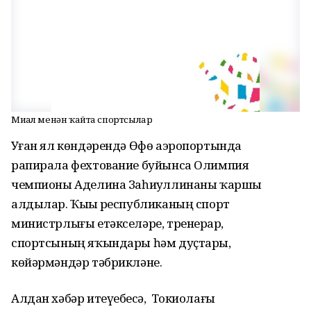
Миҙал менән ҡайта спортсылар
Уҙған ял көндәрендә Өфө аэропортында
рапирала фехтование буйынса Олимпия
чемпионы Аделина Заһиҙуллинаны ҡаршы
алдылар. Ҡыҙҙы республиканың спорт
министрлығы етәкселәре, тренерҙар,
спортсының яҡындары һәм дуҫтары,
көйәрмәндәр тәбрикләне.
Алдан хәбәр итеүебҙесә, Токиолағы