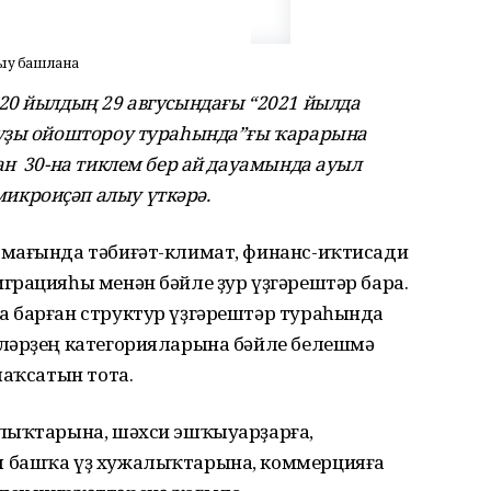
лыу башлана
20 йылдың 29 авгусындағы “2021 йылда
ыуҙы ойоштороу тураһында”ғы ҡарарына
н 30-на тиклем бер ай дауамында ауыл
кроиҫәп алыу үткәрә.
рмағында тәбиғәт-климат, финанс-иҡтисади
грацияһы менән бәйле ҙур үҙгәрештәр бара.
 барған структур үҙгәрештәр тураһында
еләрҙең категорияларына бәйле белешмә
маҡсатын тота.
алыҡтарына, шәхси эшҡыуарҙарға,
 башҡа үҙ хужалыҡтарына, коммерцияға