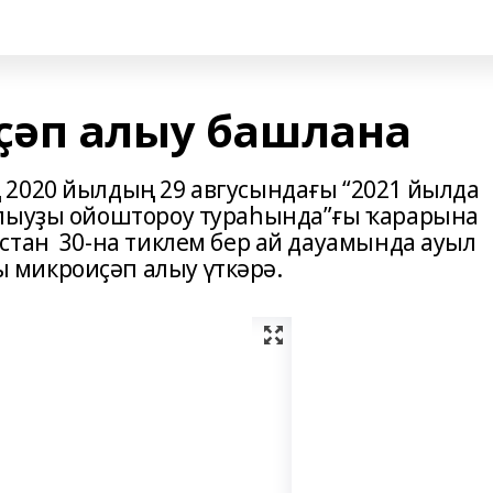
ҫәп алыу башлана
 2020 йылдың 29 авгусындағы “2021 йылда
алыуҙы ойоштороу тураһында”ғы ҡарарына
стан 30-на тиклем бер ай дауамында ауыл
микроиҫәп алыу үткәрә.