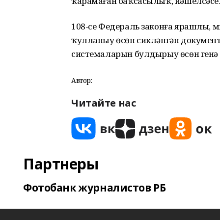
ҡарамаған баҡсасылыҡ, йәшелсәсе
108-се Федераль законға ярашлы,
ҡулланыу өсөн сикләнгән документ
системаларын булдырыу өсөн генә
Автор:
Читайте нас
Партнеры
Фотобанк журналистов РБ