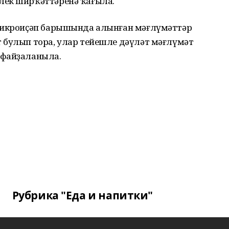
лек ширҡәттәренә ҡағыла.
 микроиҫәп барышында алынған мәғлүмәттәр
 булып тора, улар тейешле дәүләт мәғлүмәт
 файҙаланыла.
Рубрика "Еда и напитки"