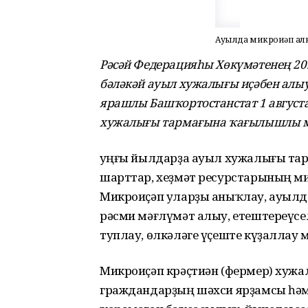
Ауылда микроиҫәп а
Рәсәй Федерацияһы Хөкүмәтенең 20
бәләкәй ауыл хужалығы иҫәбен ал
ярашлы Башҡортостанстат 1 августа
хужалығы тармағына ҡағылышлы ми
Һуңғы йылдарҙа ауыл хужалығы та
шарттар, хеҙмәт ресурстарының ми
Микроиҫәп уларҙы аныҡлау, ауылда
рәсми мәғлүмәт алыу, етештереүс
туплау, өлкәләге үҫеште күҙаллау 
Микроиҫәп крәҫтиән (фермер) хуж
граждандарҙың шәхси ярҙамсы һәм