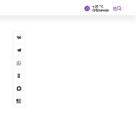
+21 °С
Облачно