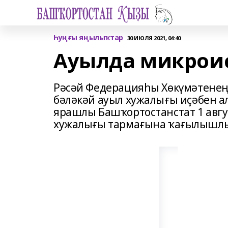
Һуңғы яңылыҡтар
30 ИЮЛЯ 2021, 04:40
Ауылда микрои
Рәсәй Федерацияһы Хөкүмәтенең
бәләкәй ауыл хужалығы иҫәбен 
ярашлы Башҡортостанстат 1 авгу
хужалығы тармағына ҡағылышлы 