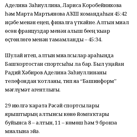
Аделина Заһиҙуллина, Лариса Коробейникова
һәм Марта Мартьянова АҠШ командаһын 45:42
иҫәбе менән еңеп, финалға үткәйне. Алтын миҙал
өсөн француздар менән алыш беҙҙең ҡыҙҙар
өҫтөнлөгө менән тамамланды – 45:34.
Шулай итеп, алтын миҙалсылар араһында
Башҡортостан спортсыһы ла бар. Был уңайҙан
Радий Хәбиров Аделина Заһиҙуллинаны
телефондан ҡотланы, тип яҙа “Башинформ”
мәғлүмәт агентлығы.
29 июлгә ҡарата Рәсәй спортсылары
ярыштырҙың алтынсы көнө йомғаҡтары
буйынса 8 – алтын, 11 – көмөш һәм 9 бронза
миҙалына эйә.