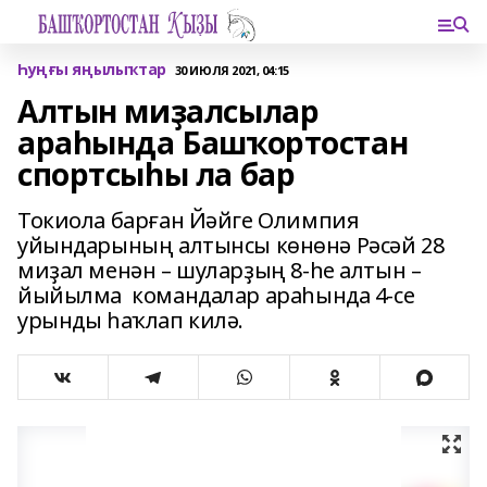
Һуңғы яңылыҡтар
30 ИЮЛЯ 2021, 04:15
Алтын миҙалсылар
араһында Башҡортостан
спортсыһы ла бар
Токиола барған Йәйге Олимпия
уйындарының алтынсы көнөнә Рәсәй 28
миҙал менән – шуларҙың 8-һе алтын –
йыйылма командалар араһында 4-се
урынды һаҡлап килә.