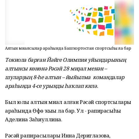
Алтын миҙалсылар араһында Башҡортостан спортсыһы ла бар
Токиола барған Йәйге Олимпия уйындарының
алтынсы көнөнә Рәсәй 28 миҙал менән –
шуларҙың 8-һе алтын – йыйылма командалар
араһында 4-се урынды һаҡлап килә.
Был юлы алтын миҙал алған Рәсәй спортсылары
араһында Өфө ҡыҙы ла бар. Ул - рапирасыһы
Аделина Заһиҙуллина.
Рәсәй рапирасылары Инна Дериглазова,