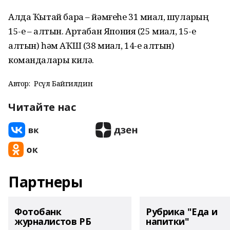
Алда Ҡытай бара – йәмғеһе 31 миҙал, шуларҙың
15-е – алтын. Артабан Япония (25 миҙал, 15-е
алтын) һәм АҠШ (38 миҙал, 14-е алтын)
командалары килә.
Автор:
Рәсүл Байгилдин
Читайте нас
Партнеры
Фотобанк
Рубрика "Еда и
журналистов РБ
напитки"