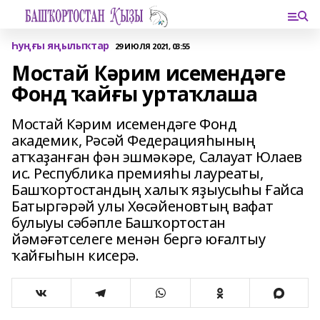
Һуңғы яңылыҡтар
29 ИЮЛЯ 2021, 03:55
Мостай Кәрим исемендәге
Фонд ҡайғы уртаҡлаша
Мостай Кәрим исемендәге Фонд
академик, Рәсәй Федерацияһының
атҡаҙанған фән эшмәкәре, Салауат Юлаев
ис. Республика премияһы лауреаты,
Башҡортостандың халыҡ яҙыусыһы Ғайса
Батыргәрәй улы Хөсәйеновтың вафат
булыуы сәбәпле Башҡортостан
йәмәғәтселеге менән бергә юғалтыу
ҡайғыһын кисерә.