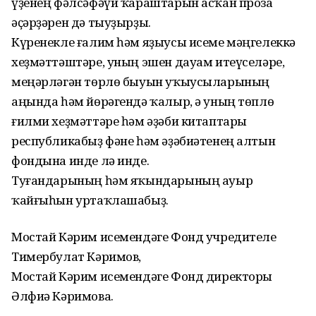
үҙенең фәлсәфәүи ҡараштарын асҡан проза
әҫәрҙәрен дә тыуҙырҙы.
Күренекле ғалим һәм яҙыусы исеме мәңгелеккә
хеҙмәттәштәре, уның эшен дауам итеүселәре,
меңәрләгән төрлө быуын уҡыусыларының
аңында һәм йөрәгендә ҡалыр, ә уның төплө
ғилми хеҙмәттәре һәм әҙәби китаптары
республикабыҙ фәне һәм әҙәбиәтенең алтын
фондына инде лә инде.
Туғандарының һәм яҡындарының ауыр
ҡайғыһын уртаҡлашабыҙ.
Мостай Кәрим исемендәге Фонд учредителе
Тимербулат Кәримов,
Мостай Кәрим исемендәге Фонд директоры
Әлфиә Кәримова.