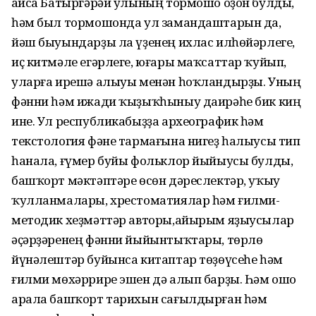
Ғайса Батыргәрәй улының тормошо оҙон булды,
һәм был тормошонда ул замандаштарын да,
йәш быуындарҙы ла үҙенең ихлас илһөйәрлеге,
иҫ китмәле егәрлеге, юғары маҡсаттар ҡуйып,
уларға ирешә алыуы менән һоҡландырҙы. Уның
фәнни һәм ижади ҡыҙыҡһыныу даирәһе бик киң
ине. Ул республикабыҙҙа археографик һәм
текстология фәне тармағына нигеҙ һалыусы тип
һанала, ғүмер буйы фольклор йыйыусы булды,
башҡорт мәктәптәре өсөн дәреслектәр, уҡыу
ҡулланмалары, хрестоматиялар һәм ғилми-
методик хеҙмәттәр авторы,айырым яҙыусылар
әҫәрҙәренең фәнни йыйынтыҡтары, төрлө
йүнәлештәр буйынса китаптар төҙөүсеһе һәм
ғилми мөхәррире эшен дә алып барҙы. Һәм ошо
арала башҡорт тарихын сағылдырған һәм