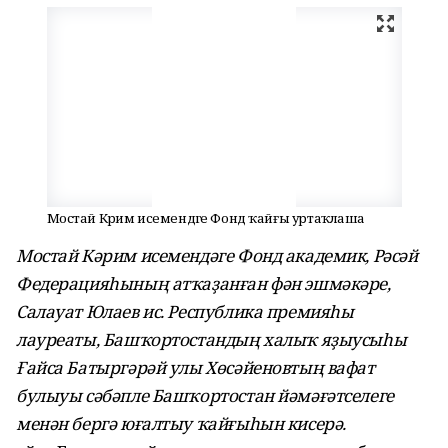
Мостай Кәрим исемендәге Фонд ҡайғы уртаҡлаша
Мостай Кәрим исемендәге Фонд академик, Рәсәй
Федерацияһының атҡаҙанған фән эшмәкәре,
Салауат Юлаев ис. Республика премияһы
лауреаты, Башҡортостандың халыҡ яҙыусыһы
Ғайса Батыргәрәй улы Хөсәйеновтың вафат
булыуы сәбәпле Башҡортостан йәмәғәтселеге
менән бергә юғалтыу ҡайғыһын кисерә.