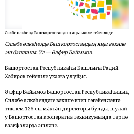
Силәбе өлкәһендә Башҡортостандың яңы вәкиле тәғәйенләнде
Силәбе өлкәһендә Башҡортостандың яңы вәкиле
эш башланы. Ул — Әлфир Байымов.
Башҡортостан Республикаһы Башлығы Радий
Хәбиров тейешле указға ҡул ҡуйҙы.
Әлфир Байымов Башҡортостан Республикаһының
Силәбе өлкәһендәге вәкиле итеп тәғәйенләнгә
тиклем 126-сы мәктәп директоры булды, шулай
уҡ Башҡортостан кооператив техникумында төрлө
вазифаларҙа эшләне.