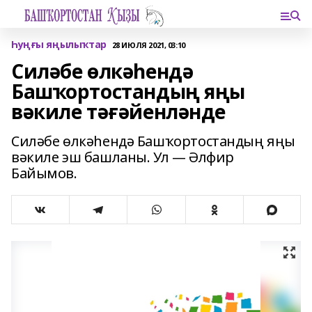
Һуңғы яңылыҡтар
28 ИЮЛЯ 2021, 03:10
Силәбе өлкәһендә
Башҡортостандың яңы
вәкиле тәғәйенләнде
Силәбе өлкәһендә Башҡортостандың яңы
вәкиле эш башланы. Ул — Әлфир
Байымов.