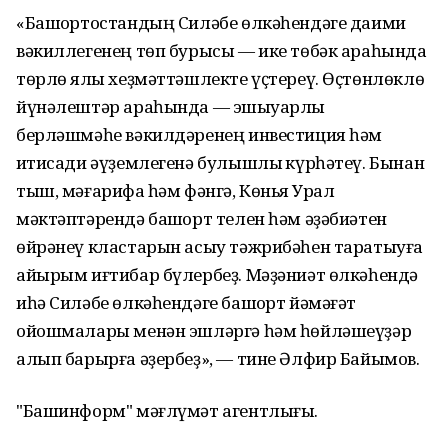
«Башҡортостандың Силәбе өлкәһендәге даими
вәкиллегенең төп бурысы — ике төбәк араһында
төрлө яҡлы хеҙмәттәшлекте үҫтереү. Өҫтөнлөклө
йүнәлештәр араһында — эшҡыуарлыҡ
берләшмәһе вәкилдәренең инвестиция һәм
иҡтисади әүҙемлегенә булышлыҡ күрһәтеү. Бынан
тыш, мәғарифҡа һәм фәнгә, Көньяҡ Урал
мәктәптәрендә башҡорт телен һәм әҙәбиәтен
өйрәнеү кластарын асыу тәжрибәһен таратыуға
айырым иғтибар бүлербеҙ. Мәҙәниәт өлкәһендә
иһә Силәбе өлкәһендәге башҡорт йәмәғәт
ойошмалары менән эшләргә һәм һөйләшеүҙәр
алып барырға әҙербеҙ», — тине Әлфир Байымов.
"Башинформ" мәғлүмәт агентлығы.