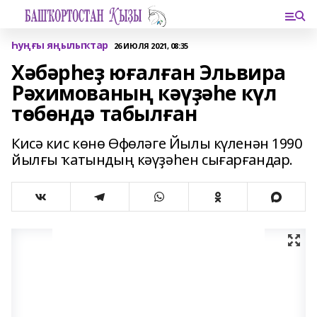
Һуңғы яңылыҡтар
26 ИЮЛЯ 2021, 08:35
Хәбәрһеҙ юғалған Эльвира
Рәхимованың кәүҙәһе күл
төбөндә табылған
Кисә кис көнө Өфөләге Йылы күленән 1990
йылғы ҡатындың кәүҙәһен сығарғандар.