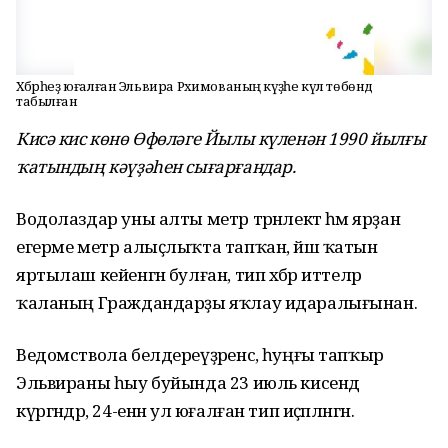
Хәбәрһеҙ юғалған Эльвира Рәхимованың кәүҙәһе күл төбөндә
табылған
Кисә кис көнө Өфөләге Йылы күленән 1990 йылғы
ҡатындың кәүҙәһен сығарғандар.
Водолаздар уны алты метр тәрәнлектә һәм ярҙан
егерме метр алыҫлыҡта тапҡан, йәш ҡатын
яртылаш кейенгән булған, тип хәбәр иттеләр
ҡаланың Граждандарҙы яҡлау идаралығынан.
Ведомствола белдереүҙәренсә, һуңғы тапҡыр
Эльвираны һыу буйында 23 июль кисендә
күргәндәр, 24-енән ул юғалған тип иҫәпләнгән.