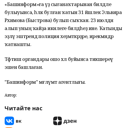
«Башинформ»ға үҙ сығанаҡтарынан билдәле
булыуынса, һәләк булған ҡатын 31 йәшлек Эльвира
Рәхимова (Быстрова) булып сыҡҡан. 23 июлдән
алып уның ҡайҙа икәнлеге билдәһеҙ ине. Ҡатынды
эҙләү эштәрендә полиция хеҙмәткәрҙәре, ирекмәндәр
ҡатнашты.
Тәфтиш органдары ошо хәл буйынса тикшереү
эшен башлаған.
"Башинформ" мәғлүмәт агентлығы.
Автор:
Читайте нас