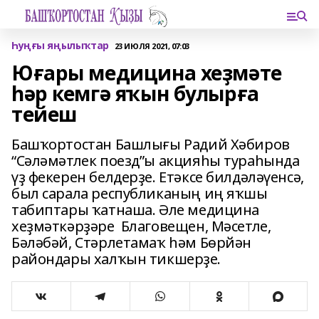
Һуңғы яңылыҡтар
23 ИЮЛЯ 2021, 07:03
Юғары медицина хеҙмәте
һәр кемгә яҡын булырға
тейеш
Башҡортостан Башлығы Радий Хәбиров
“Сәләмәтлек поезд”ы акцияһы тураһында
үҙ фекерен белдерҙе. Етәксе билдәләүенсә,
был сарала республиканың иң яҡшы
табиптары ҡатнаша. Әле медицина
хеҙмәткәрҙәре Благовещен, Мәсетле,
Бәләбәй, Стәрлетамаҡ һәм Бөрйән
райондары халҡын тикшерҙе.