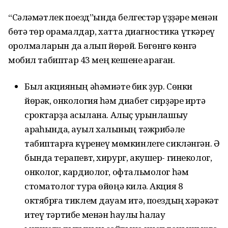
“Сәләмәтлек поезд”ында белгестәр үҙҙәре менән
бөтә төр ҡорамалдар, хатта диагностика үткәреү
ҡоролмаларын да алып йөрөй. Бөгөнгө көнгә
мобил табиптар 43 мең кешене ҡараған.
Был акцияның әһәмиәте бик ҙур. Сөнки
йөрәк, онкология һәм диабет сирҙәре иртә
сроктарҙа асыҡлана. Алыҫ урынлашыу
арҡаһында, ауыл халҡының тәжрибәле
табиптарға күренеү мөмкинлеге сикләнгән. Ә
бында терапевт, хирург, акушер- гинеколог,
онколог, кардиолог, офтальмолог һәм
стоматолог тура өйөңә килә. Акция 8
октябрға тиклем дауам итә, поездың хәрәкәт
итеү тәртибе менән һаулыҡ һаҡлау