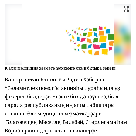
Юғары медицина хеҙмәте һәр кемгә яҡын булырға тейеш
Башҡортостан Башлығы Радий Хәбиров
“Сәләмәтлек поезд”ы акцияһы тураһында үҙ
фекерен белдерҙе. Етәксе билдәләүенсә, был
сарала республиканың иң яҡшы табиптары
ҡатнаша. Әле медицина хеҙмәткәрҙәре
Благовещен, Мәсетле, Бәләбәй, Стәрлетамаҡ һәм
Бөрйән райондары халҡын тикшерҙе.