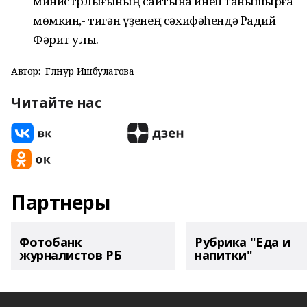
министрлығының сайтына инеп танышырға
мөмкин,- тигән үҙенең сәхифәһендә Радий
Фәрит улы.
Автор:
Гөлнур Ишбулатова
Читайте нас
Партнеры
Фотобанк
Рубрика "Еда и
журналистов РБ
напитки"