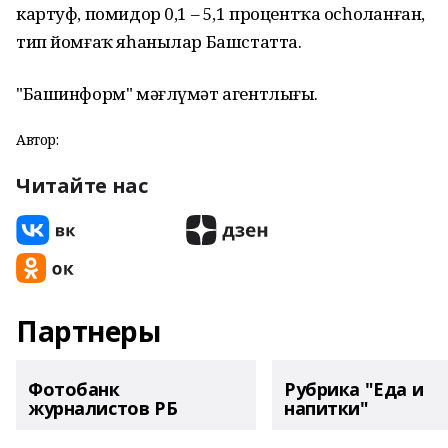
картуф, помидор 0,1 – 5,1 процентҡа осһоҙланған,
тип йомғаҡ яһанылар Башстатта.
"Башинформ" мәғлүмәт агентлығы.
Автор:
Читайте нас
Партнеры
Фотобанк
Рубрика "Еда и
журналистов РБ
напитки"