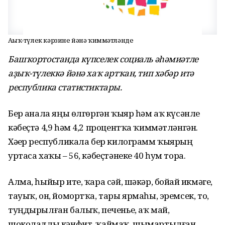
Аҙыҡ-түлек кәрзине йәнә ҡиммәтләнде
Башҡортостанда күпселек социаль әһәмиәтле
аҙыҡ-түлеккә йәнә хаҡ артҡан, тип хәбәр итә
республика статистиктары.
Бер аҙнала яңы өлгөргән ҡыяр һәм аҡ күсәнле
кәбеҫтә 4,9 һәм 4,2 процентҡа ҡиммәтләнгән.
Хәҙер республикала бер килограмм ҡыярҙың
уртаса хаҡы – 56, кәбеҫтәнеке 40 һум тора.
Алма, һыйыр ите, ҡара сәй, шәкәр, бойҙай икмәге,
тауыҡ, он, йомортҡа, тары ярмаһы, эремсек, тоҙ,
туңдырылған балыҡ, печенье, аҡ май,
шоколадлы кәнфит, ҡаймаҡ, шымартылған