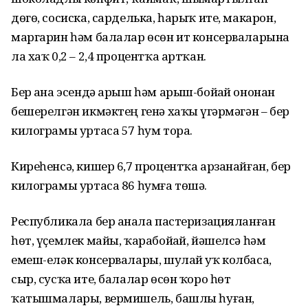
дөгө, сосиска, сарделька, һарыҡ ите, макарон,
маргарин һәм балалар өсөн ит консерваларына
ла хаҡ 0,2 – 2,4 процентҡа артҡан.
Бер аҙна эсендә арыш һәм арыш-бойҙай ононан
бешерелгән икмәктең генә хаҡы үҙгәрмәгән – бер
килограмы уртаса 57 һум тора.
Киреһенсә, кишер 6,7 процентҡа арзанайған, бер
килограмы уртаса 86 һумға төшә.
Республикала бер аҙнала пастеризацияланған
һөт, үҫемлек майы, ҡарабойҙай, йәшелсә һәм
емеш-еләк консервалары, шулай уҡ колбаса,
сыр, сусҡа ите, балалар өсөн ҡоро һөт
ҡатышмалары, вермишель, башлы һуған,