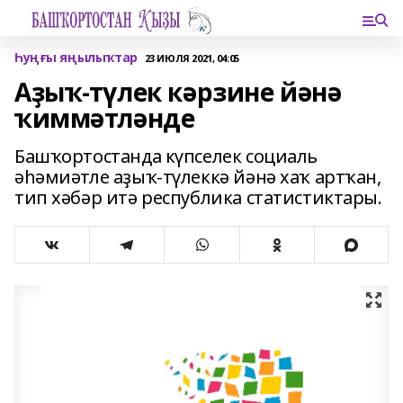
Һуңғы яңылыҡтар
23 ИЮЛЯ 2021, 04:05
Аҙыҡ-түлек кәрзине йәнә
ҡиммәтләнде
Башҡортостанда күпселек социаль
әһәмиәтле аҙыҡ-түлеккә йәнә хаҡ артҡан,
тип хәбәр итә республика статистиктары.