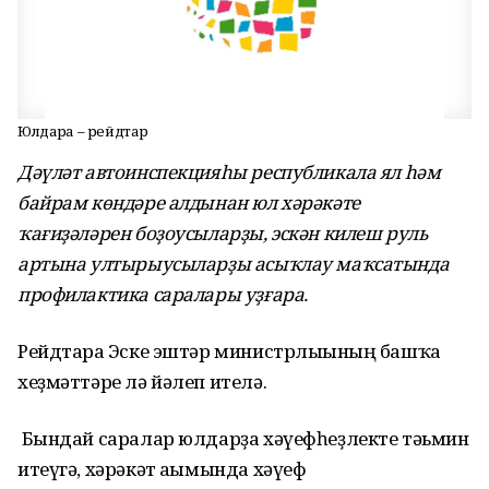
Юлдарҙа – рейдтар
Дәүләт автоинспекцияһы республикала ял һәм
байрам көндәре алдынан юл хәрәкәте
ҡағиҙәләрен боҙоусыларҙы, эскән килеш руль
артына ултырыусыларҙы асыҡлау маҡсатында
профилактика саралары уҙғара.
Рейдтарға Эске эштәр министрлығының башҡа
хеҙмәттәре лә йәлеп ителә.
Бындай саралар юлдарҙа хәүефһеҙлекте тәьмин
итеүгә, хәрәкәт ағымында хәүеф