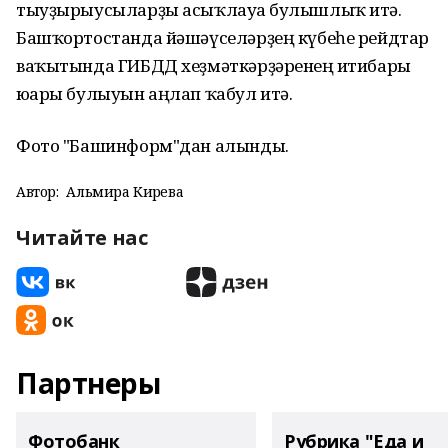
тыуҙырыусыларҙы асыҡлауға булышлыҡ итә.
Башҡортостанда йәшәүселәрҙең күбеһе рейдтар
ваҡытында ГИБДД хеҙмәткәрҙәренең иғтибары
юғары булыуын аңлап ҡабул итә.
Фото "Башинформ"дан алынды.
Автор:
Альмира Кирәева
Читайте нас
Партнеры
Фотобанк
Рубрика "Еда и