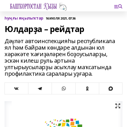
Һуңғы яңылыҡтар
16 ИЮЛЯ 2021, 07:36
Юлдарҙа – рейдтар
Дәүләт автоинспекцияһы республикала
ял һәм байрам көндәре алдынан юл
хәрәкәте ҡағиҙәләрен боҙоусыларҙы,
эскән килеш руль артына
ултырыусыларҙы асыҡлау маҡсатында
профилактика саралары уҙғара.