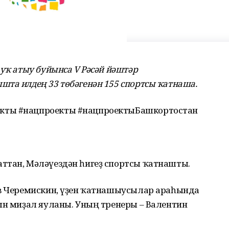
 уҡ атыу буйынса V Рәсәй йәштәр
та илдең 33 төбәгенән 155 спортсы ҡатнаша.
кты #нацпроекты #нацпроектыБашкортостан
ттан, Мәләүездән һигеҙ спортсы ҡатнашты.
ав Черемискин, үҙен ҡатнашыусылар араһында
ын миҙал яуланы. Уның тренеры – Валентин