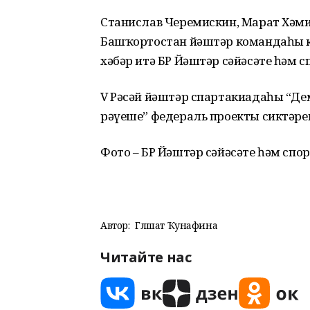
Станислав Черемискин, Марат Хәми
Башҡортостан йәштәр командаһы кл
хәбәр итә БР Йәштәр сәйәсәте һәм 
V Рәсәй йәштәр спартакиадаһы “Д
рәүеше” федераль проекты сиктәре
Фото – БР Йәштәр сәйәсәте һәм сп
Автор:
Гөлшат Ҡунафина
Читайте нас