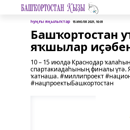
Һуңғы яңылыҡтар
15 ИЮЛЯ 2021, 10:01
Башҡортостан у
яҡшылар иҫәбе
10 – 15 июлдә Краснодар ҡалаһын
спартакиадаһының финалы үтә. Я
ҡатнаша. #миллипроект #нацио
#нацпроектыБашкортостан