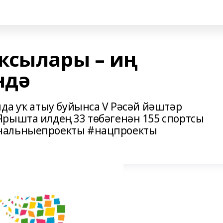
ҡсылары – иң
ндә
да уҡ атыу буйынса V Рәсәй йәштәр
рышта илдең 33 төбәгенән 155 спортсы
нальныепроекты #нацпроекты