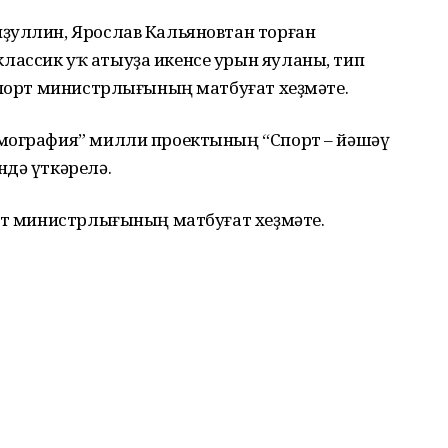
ҙуллин, Ярослав Кальяновтан торған
ассик уҡ атыуҙа икенсе урын яуланы, тип
спорт министрлығының матбуғат хеҙмәте.
емография” милли проектының “Спорт – йәшәү
ндә үткәрелә.
орт министрлығының матбуғат хеҙмәте.