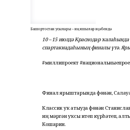
Башҡортостан уҡсылары – иң яҡшылар иҫәбендә
10 – 15 июлдә Краснодар ҡалаһында
спартакиадаһының финалы үтә. Ярыш
#миллипроект #национальныепрое
Финал ярыштарында Өфөнән, Салауа
Классик уҡ атыуҙа Өфөнән Станисл
иң мәргән уҡсы итеп күрһәтеп, алт
Кошарин.