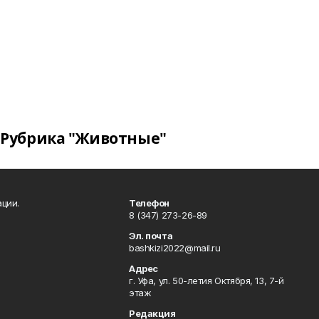
Рубрика "Животные"
ции.
Телефон
8 (347) 273-26-89
Эл. почта
bashkizi2022@mail.ru
Адрес
г. Уфа, ул. 50-летия Октября, 13, 7-й
этаж
Редакция