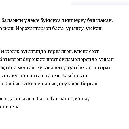
баланың үлеме буйынса тикшереү башланған.
ҫҡан. Йәрәхәттәрҙән бала урында уҡ йән
ҫкесәк ауылында теркәлгән. Киске сәғәт
 бөтмәгән бүрәнәле йорт биләмәләрендә уйнап
ҫтөнә менгән. Бүрәнәнең үрҙәгеһе аҫта торған
Быны күргән иптәштәре ярҙам һорап
ан. Сабый ваҡиға урынында уҡ йән биргән.
ында эш алып бара. Ғаиләнең йәшәү
икшерелә.