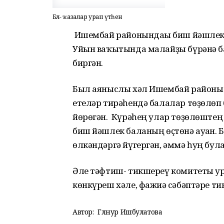
Бәлә- ҡазалар урап үтһен
Ишембай районындағы биш йәшлек 
Уйын ваҡытында малайҙы бүрәнә ба
биргән.
Был аяныслы хәл Ишембай районы И
етеләр тирәһендә балалар төҙөлөп
йөрөгән. Күрәһең улар төҙөлөштең ө
биш йәшлек баланың өҫтөнә ауған. 
өлкәндәргә йүгергән, әммә һуң булғ
Әле тәфтиш- тикшереү комитеты ур
көнкүреш хәле, фажиғә сәбәптәре т
Автор:
Гөлнур Ишбулатова