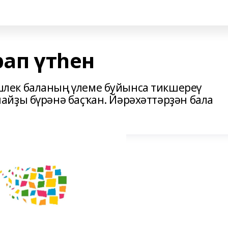
рап үтһен
ек баланың үлеме буйынса тикшереү
йҙы бүрәнә баҫҡан. Йәрәхәттәрҙән бала