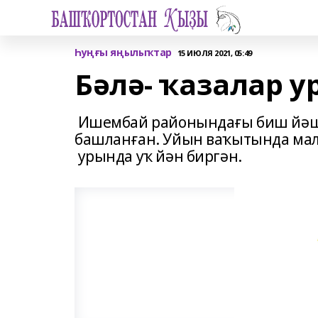
Һуңғы яңылыҡтар
15 ИЮЛЯ 2021, 05:49
Бәлә- ҡазалар у
Ишембай районындағы биш йәшл
башланған. Уйын ваҡытында мала
урында уҡ йән биргән.