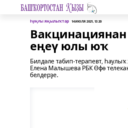
Һуңғы яңылыҡтар
14 ИЮЛЯ 2021, 13:20
Вакцинациянан
еңеү юлы юҡ
Билдәле табип-терапевт, һаулы
Елена Малышева РБК Өфө телек
белдерҙе.