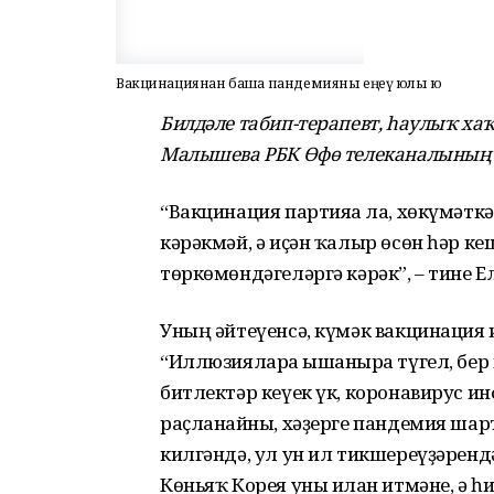
Вакцинациянан башҡа пандемияны еңеү юлы юҡ
Билдәле табип-терапевт, һаулыҡ х
Малышева РБК Өфө телеканалының 
“Вакцинация партияға ла, хөкүмәткә
кәрәкмәй, ә иҫән ҡалыр өсөн һәр ке
төркөмөндәгеләргә кәрәк”, – тине
Уның әйтеүенсә, күмәк вакцинация ик
“Иллюзияларға ышанырға түгел, бер
битлектәр кеүек үк, коронавирус 
раҫланғайны, хәҙерге пандемия ша
килгәндә, ул ун ил тикшереүҙәренд
Көньяҡ Корея уны иғлан итмәне, ә һ