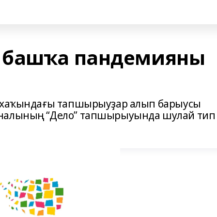
 башҡа пандемияны
ҡ хаҡындағы тапшырыуҙар алып барыусы
аналының “Дело” тапшырыуында шулай тип