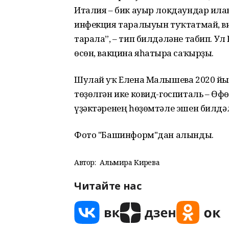
Италия – бик ауыр локдаундар иғла
инфекция таралыуын туҡтатмай, в
тарала”, – тип билдәләне табип. Ул
өсөн, вакцина яһатырға саҡырҙы.
Шулай уҡ Елена Малышева 2020 йы
төҙөлгән ике ковид-госпиталь – Өф
үҙәктәренең һөҙөмтәле эшен билдә
Фото "Башинформ"дан алынды.
Автор:
Альмира Кирәева
Читайте нас