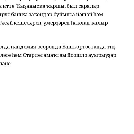
н итте. Ҡыҙғанысҡа ҡаршы, был саралар
ирус башҡа закондар буйынса йәшәй һәм
 Рәсәй кешеләрен, ғүмерҙәрен һаҡлап ҡалыр
лда пандемия осоронда Башҡортостанда тиҙ
өләге һәм Стәрлетамаҡтағы йоғошло ауырыуҙар
ләне.