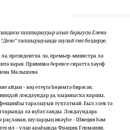
аҡындағы тапшырыуҙар алып барыусы Елена
“Дело” тапшырыуында шулай тип белдерҙе.
 лә, президентҡа ла, премьер-министрға ла
шегә кәрәк. Прививка беренсе сиратта хәүеф
 Елена Малышева
е айҙан – көҙ етеүгә һөҙөмтә бирәсәк.
 ниндәй локдаундар ҙа, ҡыҙғанысҡа ҡаршы,
инфекцияһы таралыуын туҡтатмай. Был элек тә
рттарында ла иҫбатланды. Локдаундарға
ә раҫланған, шуларҙың икәүһе – Швеция һәм
игеҙ ил – улар араһында Фрация, Германия,