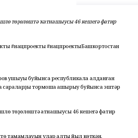
шлө төҙөлөштә ҡатнашыусы 46 кешегә фатир
кты #нацпроекты #нацпроектыБашкортостан
ров ҡушыуы буйынса республикала алданған
са сараларҙы тормошҡа ашырыу буйынса эштәр
шлө төҙөлөштә ҡатнашыусы 46 кешегә фатир
ө тамамлауын улар алты йыл көткән.