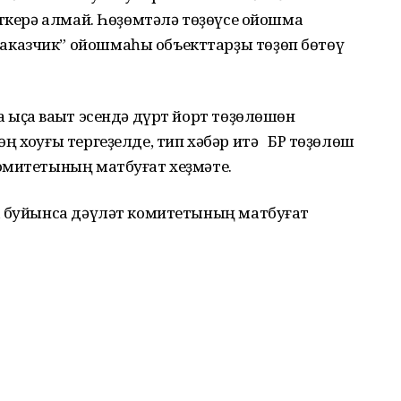
еткерә алмай. Һөҙөмтәлә төҙөүсе ойошма
казчик” ойошмаһы объекттарҙы төҙөп бөтөү
ыҫҡа ваҡыт эсендә дүрт йорт төҙөлөшөн
 хоҡуғы тергеҙелде, тип хәбәр итә БР төҙөлөш
омитетының матбуғат хеҙмәте.
а буйынса дәүләт комитетының матбуғат