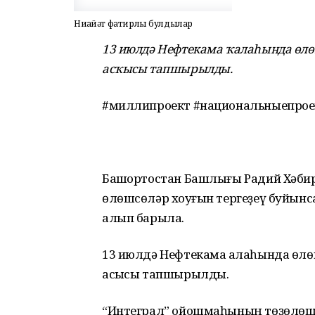
Ниһайәт фатирлы булдылар
13 июлдә Нефтекама ҡалаһында өлө
асҡысы тапшырылды.
#миллипроект #национальныепрое
Башҡортостан Башлығы Радий Хәби
өлөшсөләр хоҡуғын тергеҙеү буйын
алып барыла.
13 июлдә Нефтекама ҡалаһында өлө
асҡысы тапшырылды.
“Интеграл” ойошмаһының төҙөлөшт