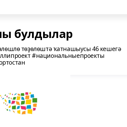
лы булдылар
өлөшлө төҙөлөштә ҡатнашыусы 46 кешегә
иллипроект #национальныепроекты
ортостан