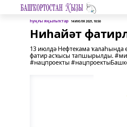
Һуңғы яңылыҡтар
14 ИЮЛЯ 2021, 10:50
Ниһайәт фатир
13 июлдә Нефтекама ҡалаһында 
фатир асҡысы тапшырылды. #м
#нацпроекты #нацпроектыБашк