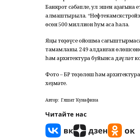
Банкрот сәбәпле, ул эшен аҙағына 
алмаштырыла. “Нефтекамскстройза
өсөн 500 миллион һум аҡса һала.
Яңы төҙөүсе ойошма сағыштырмаса ҡ
тамамланы. 249 алданған өлөшсөнөң
һәм архитектура буйынса дәүләт к
Фото – БР төҙөлөш һәм архитектур
хеҙмәте.
Автор:
Гөлшат Ҡунафина
Читайте нас