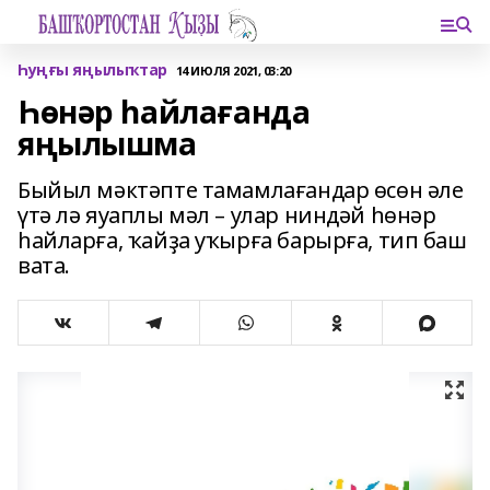
Һуңғы яңылыҡтар
14 ИЮЛЯ 2021, 03:20
Һөнәр һайлағанда
яңылышма
Быйыл мәктәпте тамамлағандар өсөн әле
үтә лә яуаплы мәл – улар ниндәй һөнәр
һайларға, ҡайҙа уҡырға барырға, тип баш
вата.