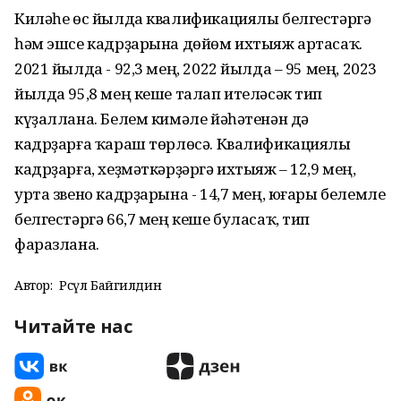
Киләһе өс йылда квалификациялы белгестәргә
һәм эшсе кадрҙарына дөйөм ихтыяж артасаҡ.
2021 йылда - 92,3 мең, 2022 йылда – 95 мең, 2023
йылда 95,8 мең кеше талап ителәсәк тип
күҙаллана. Белем кимәле йәһәтенән дә
кадрҙарға ҡараш төрлөсә. Квалификациялы
кадрҙарға, хеҙмәткәрҙәргә ихтыяж – 12,9 мең,
урта звено кадрҙарына - 14,7 мең, юғары белемле
белгестәргә 66,7 мең кеше буласаҡ, тип
фаразлана.
Автор:
Рәсүл Байгилдин
Читайте нас