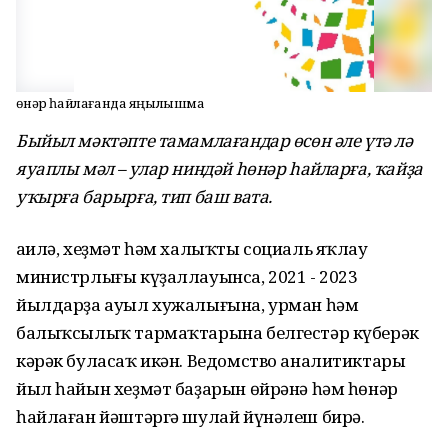
Һөнәр һайлағанда яңылышма
Быйыл мәктәпте тамамлағандар өсөн әле үтә лә
яуаплы мәл – улар ниндәй һөнәр һайларға, ҡайҙа
уҡырға барырға, тип баш вата.
Ғаилә, хеҙмәт һәм халыҡты социаль яҡлау
министрлығы күҙаллауынса, 2021 - 2023
йылдарҙа ауыл хужалығына, урман һәм
балыҡсылыҡ тармаҡтарына белгестәр күберәк
кәрәк буласаҡ икән. Ведомство аналитиктары
йыл һайын хеҙмәт баҙарын өйрәнә һәм һөнәр
һайлаған йәштәргә шулай йүнәлеш бирә.