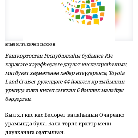
Ҡапыл юлға килеп сыҡҡан
Башҡортостан Республикаһы буйынса Юл
хәрәкәте хәүефһеҙлеге дәүләт инспекцияһының
матбуғат хеҙмәтенән хәбәр итеүҙәренсә, Toyota
Land Cruiser рулендәге 44 йәшлек ир тыйылған
урында юлға килеп сыҡҡан 6 йәшлек малайҙы
бәрҙергән.
Был хәл кисә кис Белорет ҡалаһының Очаренко
урамында була. Бала төрлө йәрәхәттәр менән
дауаханаға оҙатылған.