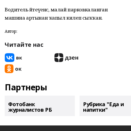
Водитель әйтеүенсә, малай парковкаланған
машина артынан ҡапыл килеп сыҡҡан.
Автор:
Читайте нас
Партнеры
Фотобанк
Рубрика "Еда и
журналистов РБ
напитки"