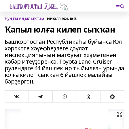
Һуңғы яңылыҡтар
14 ИЮЛЯ 2021, 10:25
Ҡапыл юлға килеп сыҡҡан
Башҡортостан Республикаһы буйынса Юл
хәрәкәте хәүефһеҙлеге дәүләт
инспекцияһының матбуғат хеҙмәтенән
хәбәр итеүҙәренсә, Toyota Land Cruiser
рулендәге 44 йәшлек ир тыйылған урында
юлға килеп сыҡҡан 6 йәшлек малайҙы
бәрҙергән.